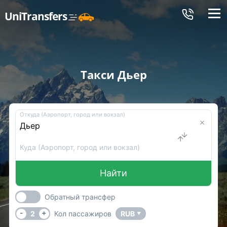
Меню
UniTransfers
Такси Дьер
Откуда (Аэропорт, город или вокзал)
Куда (Аэропорт, город или вокзал)
Найти
Обратный трансфер
-
+
2
Кол пассажиров
RUB
▼