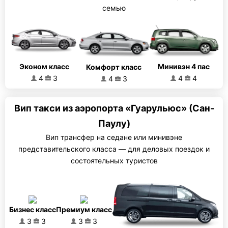
семью
Эконом класс
Минивэн 4 пас
Комфорт класс
4
3
4
4
4
3
Вип такси из аэропорта «Гуарульюс» (Сан-
Паулу)
Вип трансфер на седане или минивэне
представительского класса — для деловых поездок и
состоятельных туристов
Бизнес класс
Премиум класс
3
3
3
3