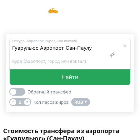
Такси из аэропорта «Гуарульюс»
Меню
UniTransfers
(Сан-Паулу)
Откуда (Аэропорт, город или вокзал)
Куда (Аэропорт, город или вокзал)
Найти
Обратный трансфер
-
+
2
Кол пассажиров
RUB
▼
Стоимость трансфера из аэропорта
«Гуарульюс» (Сан-Паулу)