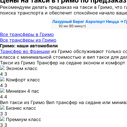
Цены на такси в Гримо по предзаказ
Рекомендуем делать предзаказ на такси в Гримо, что 
поиска транспорта и обеспечит спокойное начало ваш
Лазурный Берег Аэропорт Ницца → 
92 км (85 минут)
Все трансферы в Гримо
Все трансферы из Гримо
Гримо: наши автомобили
Трансфер во Франции
из Гримо обслуживают только с
класса с минимальной стоимостью и вип такси для де
Такси из Гримо
Трансфер на седане эконом и комфорт 
Эконом класс
4
3
Комфорт класс
4
3
Минивэн 4 пас
4
4
Вип такси из Гримо
Вип трансфер на седане или минив
Бизнес класс
3
3
Премиум класс
3
3