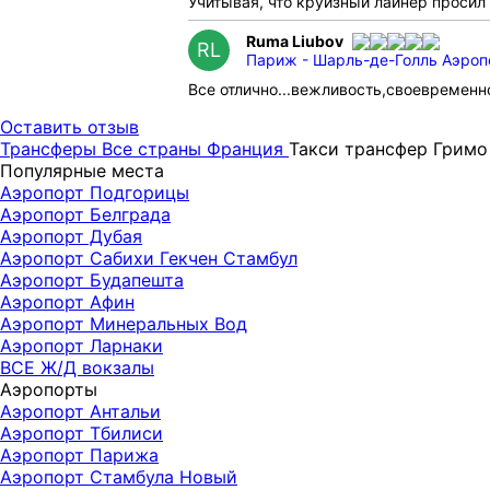
Учитывая, что круизный лайнер просил 
Ruma Liubov
RL
Париж - Шарль-де-Голль Аэропо
Все отлично...вежливость,своевременно
Оставить отзыв
Трансферы
Все страны
Франция
Такси трансфер Гримо
Популярные места
Аэропорт Подгорицы
Аэропорт Белграда
Аэропорт Дубая
Аэропорт Сабихи Гекчен Стамбул
Аэропорт Будапешта
Аэропорт Афин
Аэропорт Минеральных Вод
Аэропорт Ларнаки
ВСЕ Ж/Д вокзалы
Аэропорты
Аэропорт Антальи
Аэропорт Тбилиси
Аэропорт Парижа
Аэропорт Стамбула Новый