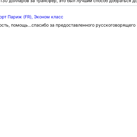
130 долларов за трансфер, это был лучший способ добраться до
рт Париж (FR), Эконом класс
сть, помощь...спасибо за предоставленного русскоговорящего в