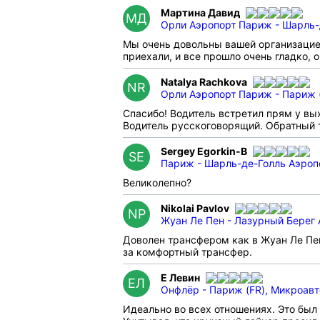
Мартина Давид
МД
Орли Аэропорт Париж - Шарль-
Мы очень довольны вашей организацией 
приехали, и все прошло очень гладко,
Natalya Rachkova
NR
Орли Аэропорт Париж - Париж (
Спасибо! Водитель встретил прям у вы
Водитель русскоговорящий. Обратный т
Sergey Egorkin-B
SE
Париж - Шарль-де-Голль Аэроп
Великолепно?
Nikolai Pavlov
NP
Жуан Ле Пен - Лазурный Берег 
Доволен трансфером как в Жуан Ле Пен
за комфортный трансфер.
Е Левин
ЕЛ
Онфлёр - Париж (FR), Микроавт
Идеально во всех отношениях. Это был