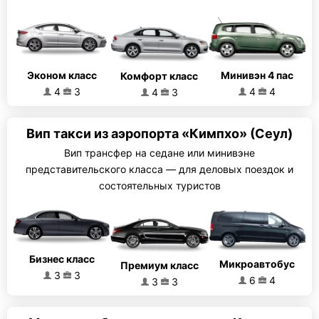
Эконом класс
Минивэн 4 пас
Комфорт класс
4
3
4
4
4
3
Вип такси из аэропорта «Кимпхо» (Сеул)
Вип трансфер на седане или минивэне
представительского класса — для деловых поездок и
состоятельных туристов
Бизнес класс
Микроавтобус
Премиум класс
3
3
6
4
3
3