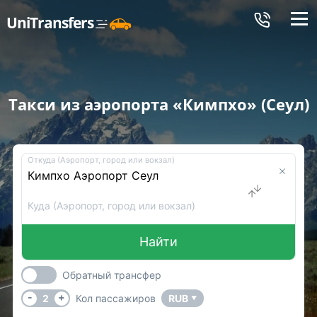
Меню
UniTransfers
Такси из аэропорта «Кимпхо» (Сеул)
Откуда (Аэропорт, город или вокзал)
Куда (Аэропорт, город или вокзал)
Найти
Обратный трансфер
-
+
2
Кол пассажиров
RUB
▼