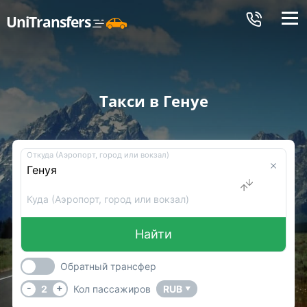
Меню
UniTransfers
Такси в Генуе
Откуда (Аэропорт, город или вокзал)
Куда (Аэропорт, город или вокзал)
Найти
Обратный трансфер
-
+
2
Кол пассажиров
RUB
▼