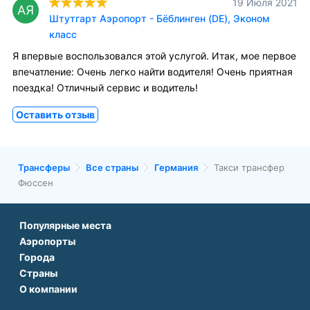
19 Июля 2021
АЯ
Штутгарт Аэропорт - Бёблинген (DE), Эконом
класс
Я впервые воспользовался этой услугой. Итак, мое первое
впечатление: Очень легко найти водителя! Очень приятная
поездка! Отличный сервис и водитель!
Оставить отзыв
Трансферы
Все страны
Германия
Такси трансфер
Фюссен
Популярные места
Аэропорты
Аэропорт Подгорицы
Города
Аэропорт Антальи
Аэропорт Белграда
Страны
Трансфер в Париже
Аэропорт Тбилиси
Аэропорт Дубая
О компании
Трансфер во Франции
Трансфер в Дубае
Аэропорт Парижа
Аэропорт Сабихи Гекчен Стамбул
О нас