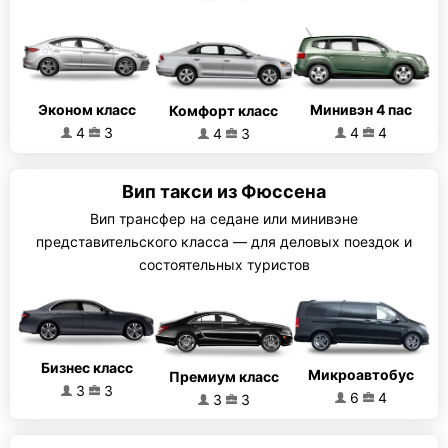
Эконом класс
Минивэн 4 пас
Комфорт класс
4
3
4
4
4
3
Вип такси из Фюссена
Вип трансфер на седане или минивэне
представительского класса — для деловых поездок и
состоятельных туристов
Бизнес класс
Микроавтобус
Премиум класс
3
3
6
4
3
3