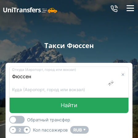
Меню
UniTransfers
Такси Фюссен
Откуда (Аэропорт, город или вокзал)
Куда (Аэропорт, город или вокзал)
Найти
Обратный трансфер
-
+
2
Кол пассажиров
RUB
▼