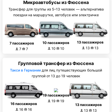
Микроавтобусы из Фюссена
Трансфер для группы из 5–13 человек — альтернатива
поездки на маршрутке, автобусе или электричке
13 пассажиров
10 пассажиров
7 пассажиров
13
13
10
10
7
7
Групповой трансфер из Фюссена
Такси в Германии
для лиц путешествующих большой
группой от 13 до 19 человек
19 пассажиров
19
19
16 пассажиров
13 пассажиров
16
16
13
13