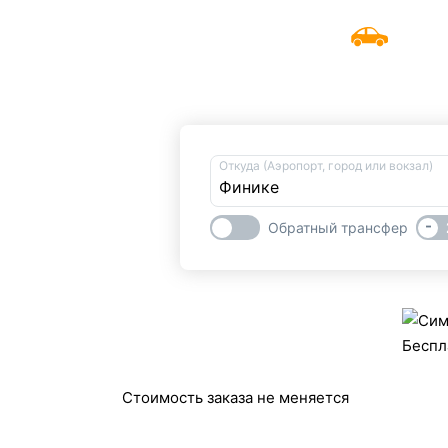
UniTransfers
Забронировать трансф
Откуда (Аэропорт, город или вокзал)
-
Обратный трансфер
Беспл
Стоимость заказа не меняется