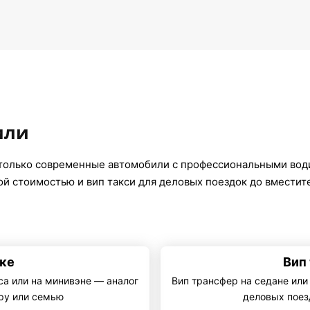
или
только современные автомобили с профессиональными вод
ой стоимостью и вип такси для деловых поездок до вмести
ике
Вип
са или на минивэне — аналог
Вип трансфер на седане или
ару или семью
деловых поез