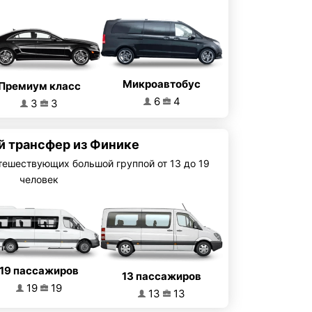
Микроавтобус
Премиум класс
6
4
3
3
й трансфер из Финике
тешествующих большой группой от 13 до 19
человек
19 пассажиров
13 пассажиров
19
19
13
13