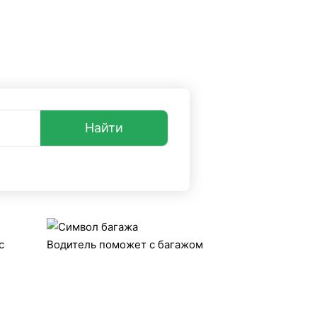
опросы и ответы
+7 (499) 38-08-368
акси UniTransfers.ru.
Найти
с
Водитель поможет с багажом