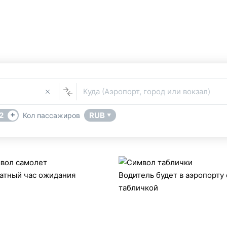
Такси Финике
Услуга Трансфера
В
ер из или в Финике (Турция) поможет сервис бронирования т
Куда (Аэропорт, город или вокзал)
+
2
RUB
Кол пассажиров
▼
атный час ожидания
Водитель будет в аэропорту 
табличкой