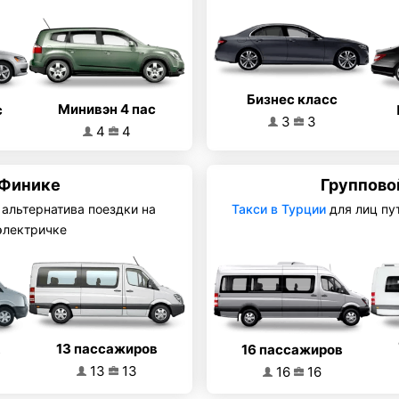
Бизнес класс
Минивэн 4 пас
с
3
3
4
4
 Финике
Группово
 альтернатива поездки на
Такси в Турции
для лиц пу
электричке
13 пассажиров
16 пассажиров
в
13
13
16
16