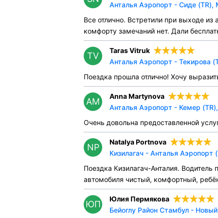
Анталья Аэропорт - Сиде (TR),
Все отлично. Встретили при выходе из 
комфорту замечаний нет. Дали бесплат
Taras Vitruk
TV
Анталья Аэропорт - Текирова (
Поездка прошла отлично! Хочу выразить
Anna Martynova
AM
Анталья Аэропорт - Кемер (TR)
Очень довольна предоставленной услуг
Natalya Portnova
NP
Кизилагач - Анталья Аэропорт 
Поездка Кизилагач-Анталия. Водитель 
автомобиля чистый, комфортный, ребёно
Юлия Пермякова
ЮП
Бейоглу Район Стамбул - Новый