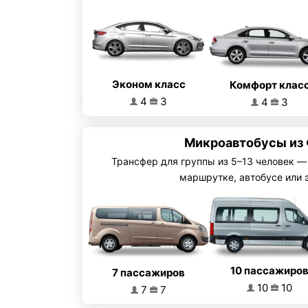
Эконом класс
Комфорт клас
4
3
4
3
Микроавтобусы из
Трансфер для группы из 5–13 человек —
маршрутке, автобусе или 
10 пассажиро
7 пассажиров
10
10
7
7