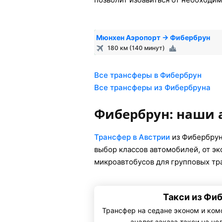
Мюнхен Аэропорт → Фибербрун
180 км (140 минут)
Все трансферы в Фибербрун
Все трансферы из Фибербруна
Фибербрун: наши
Трансфер в Австрии
из Фибербрун
выбор классов автомобилей, от э
микроавтобусов для групповых тр
Такси из Фи
Трансфер на седане эконом и ком
— аналог заказа такси на че