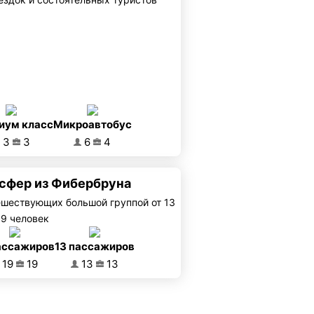
иум класс
Микроавтобус
3
3
6
4
нсфер из Фибербруна
ешествующих большой группой от 13
19 человек
ассажиров
13 пассажиров
19
19
13
13