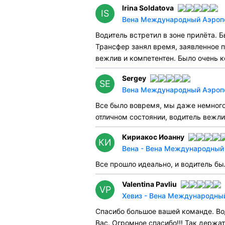
Irina Soldatova
IS
Вена Международный Аэропор
Водитель встретил в зоне прилёта. 
Трансфер занял время, заявленное п
вежлив и компетентен. Было очень 
Sergey
SE
Вена Международный Аэропор
Все было вовремя, мы даже немного
отличном состоянии, водитель вежли
Кириакос Иоанну
КИ
Вена - Вена Международный 
Все прошло идеально, и водитель был
Valentina Pavliu
VP
Хевиз - Вена Международный
Спасибо большое вашей команде. Во
Вас. Огромное спасибо!!! Так держат