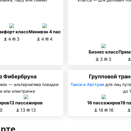
мфорт класс
Минивэн 4 пас
4
3
4
4
Бизнес класс
Прем
3
3
з Фибербруна
Групповой тра
овек — альтернатива поездки
Такси в Австрии
для лиц пут
е или электричке
до 
иров
13 пассажиров
16 пассажиров
19 п
0
13
13
16
16
арте