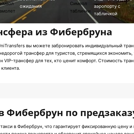
ожидания
аэропорту с
табличкой
нсфера из Фибербруна
niTransfers вы можете забронировать индивидуальный тран
недорогой трансфер для туристов, стремящихся экономить, 
 VIP-трансфер для тех, кто ценит комфорт. Стоимость тран
 клиента.
 в Фибербрун по предзаказ
такси в Фибербрун, что гарантирует фиксированную цену и 
ости поиска транспорта и обеспечит спокойное начало ваш