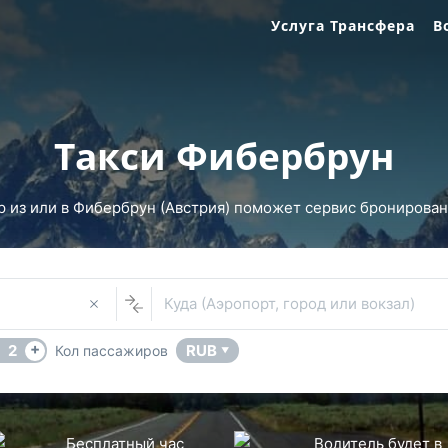
Услуга Трансфера
В
Такси Фибербрун
 из или в Фибербрун (Австрия) поможет сервис бронирования
Куда (Аэропорт, город или вокзал)
+
2
RUB
Кол пассажиров
▼
Бесплатный час
Водитель будет в