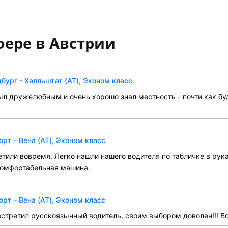
фере в Австрии
бург - Халльштат (AT), Эконом класс
ыл дружелюбным и очень хорошо знал местность - почти как бу
т - Вена (AT), Эконом класс
етили вовремя. Легко нашли нашего водителя по табличке в рука
 Комфортабельная машина.
т - Вена (AT), Эконом класс
 встретил русскоязычный водитель, своим выбором доволен!!! Вс