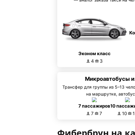
Ко
Эконом класс
4
3
Микроавтобусы и
Трансфер для группы из 5–13 чел
на маршрутке, автобус
7 пассажиров
10 пассаж
7
7
10
1
Фибербрун на к