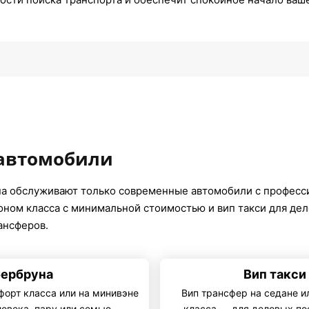
 автомобили
а обслуживают только современные автомобили с професс
коном класса с минимальной стоимостью и вип такси для де
ансферов.
бербруна
Вип такси
форт класса или на минивэне
Вип трансфер на седане и
ловека, пару или семью
класса — для деловых по