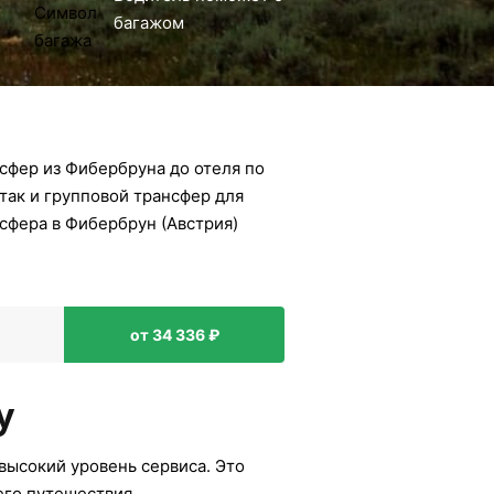
багажом
сфер из Фибербруна до отеля по
так и групповой трансфер для
сфера в Фибербрун (Австрия)
от 34 336 ₽
у
высокий уровень сервиса. Это
его путешествия.