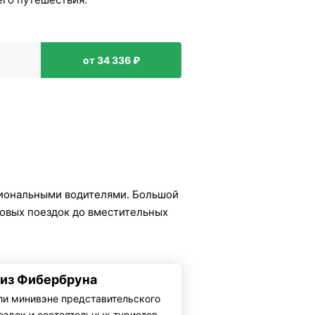
от 34 336 ₽
иональными водителями. Большой
ловых поездок до вместительных
 из Фибербруна
ли минивэне представительского
ездок и состоятельных туристов