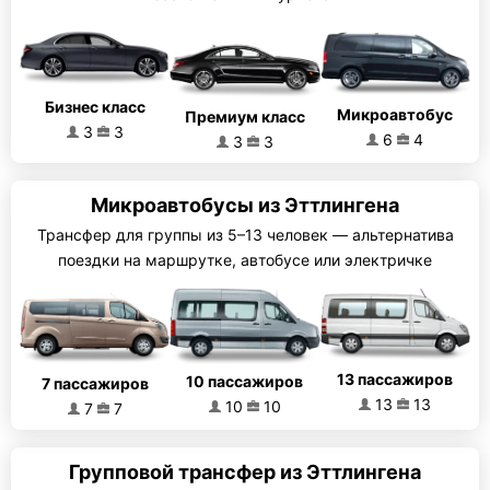
Бизнес класс
Микроавтобус
Премиум класс
3
3
6
4
3
3
Микроавтобусы из Эттлингена
Трансфер для группы из 5–13 человек — альтернатива
поездки на маршрутке, автобусе или электричке
13 пассажиров
10 пассажиров
7 пассажиров
13
13
10
10
7
7
Групповой трансфер из Эттлингена