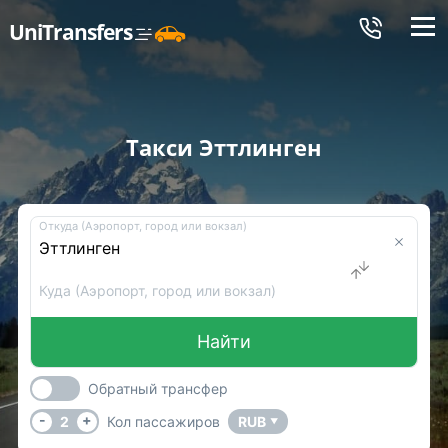
Меню
UniTransfers
Такси Эттлинген
Откуда (Аэропорт, город или вокзал)
Куда (Аэропорт, город или вокзал)
Найти
Обратный трансфер
-
+
2
Кол пассажиров
RUB
▼