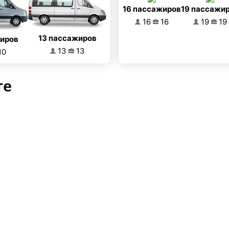
16 пассажиров
19 пассажи
16
16
19
19
13 пассажиров
жиров
13
13
10
те