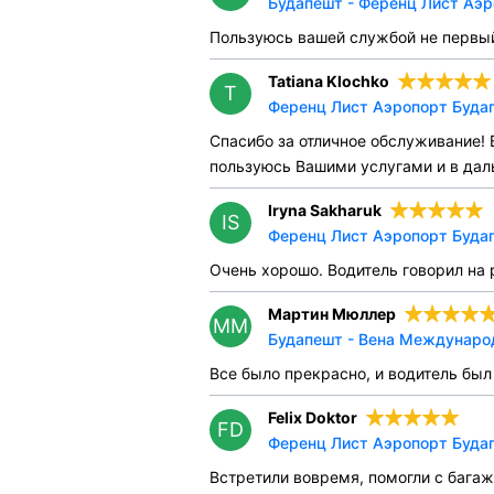
Будапешт - Ференц Лист Аэр
Пользуюсь вашей службой не первый
Tatiana Klochko
T
Ференц Лист Аэропорт Будап
Спасибо за отличное обслуживание! 
пользуюсь Вашими услугами и в даль
Iryna Sakharuk
IS
Ференц Лист Аэропорт Будап
Очень хорошо. Водитель говорил на 
Мартин Мюллер
ММ
Будапешт - Вена Международ
Все было прекрасно, и водитель был
Felix Doktor
FD
Ференц Лист Аэропорт Будап
Встретили вовремя, помогли с багаж