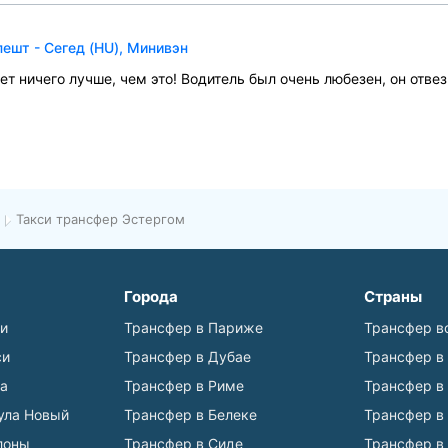
ешт - Сегед (HU), Минивэн
ет ничего лучше, чем это! Водитель был очень любезен, он отв
Такси трансфер Эстергом
Города
Страны
ьи
Трансфер в Париже
Трансфер в
си
Трансфер в Дубае
Трансфер в
а
Трансфер в Риме
Трансфер в
ула Новый
Трансфер в Белеке
Трансфер в
лоны
Трансфер в Сиде
Трансфер в