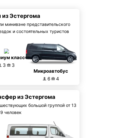
и из Эстергома
ли минивэне представительского
ездок и состоятельных туристов
иум класс
3
3
Микроавтобус
6
4
нсфер из Эстергома
шествующих большой группой от 13
19 человек