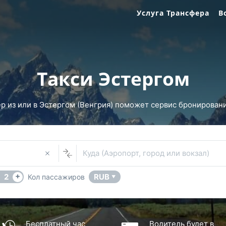
Услуга Трансфера
В
Такси Эстергом
 из или в Эстергом (Венгрия) поможет сервис бронирования
Куда (Аэропорт, город или вокзал)
+
2
RUB
Кол пассажиров
▼
Бесплатный час
Водитель будет в