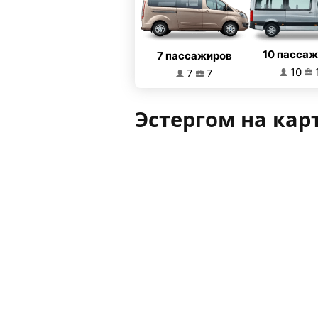
10 пасса
7 пассажиров
10
7
7
Эстергом на кар