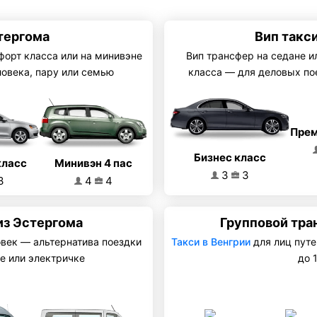
тергома
Вип такс
форт класса или на минивэне
Вип трансфер на седане и
ловека, пару или семью
класса — для деловых по
Прем
Бизнес класс
Минивэн 4 пас
класс
3
3
4
4
3
из Эстергома
Групповой тра
овек — альтернатива поездки
Такси в Венгрии
для лиц путе
е или электричке
до 