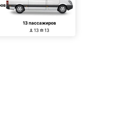
ров
13 пассажиров
13
13