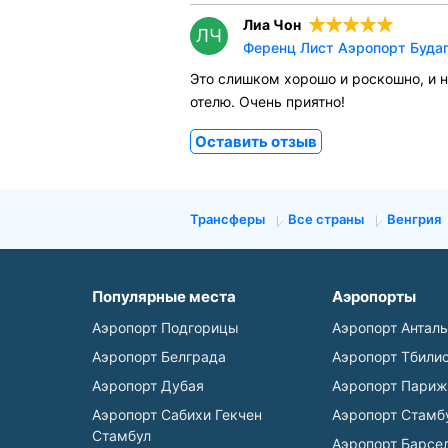
Лиа Чон
ЛЧ
Ференц Лист Аэропорт Будап
Это слишком хорошо и роскошно, и н
отелю. Очень приятно!
Оставить отзыв
Трансферы
Все страны
Венгрия
Популярные места
Аэропорты
Аэропорт Подгорицы
Аэропорт Антал
Аэропорт Белграда
Аэропорт Тбили
Аэропорт Дубая
Аэропорт Париж
Аэропорт Сабихи Гекчен
Аэропорт Стамб
Стамбул
Аэропорт Барсе