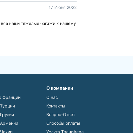
17 Июня 2022
ез все наши тяжелые багажи к нашему
О компании
о Франции
О нас
 Турции
Контакты
 Грузии
Вопрос-Ответ
 Армении
Способы оплаты
 Чехии
Услуга Трансфера