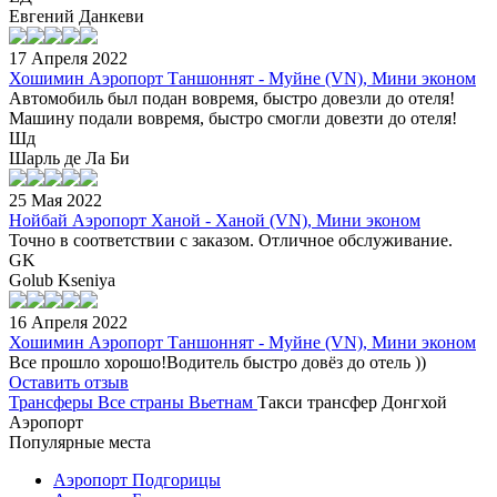
Евгений Данкеви
17 Апреля 2022
Хошимин Аэропорт Таншоннят - Муйне (VN), Мини эконом
Автомобиль был подан вовремя, быстро довезли до отеля!
Машину подали вовремя, быстро смогли довезти до отеля!
Шд
Шарль де Ла Би
25 Мая 2022
Нойбай Аэропорт Ханой - Ханой (VN), Мини эконом
Точно в соответствии с заказом. Отличное обслуживание.
GK
Golub Kseniya
16 Апреля 2022
Хошимин Аэропорт Таншоннят - Муйне (VN), Мини эконом
Все прошло хорошо!Водитель быстро довёз до отель ))
Оставить отзыв
Трансферы
Все страны
Вьетнам
Такси трансфер Донгхой
Аэропорт
Популярные места
Аэропорт Подгорицы