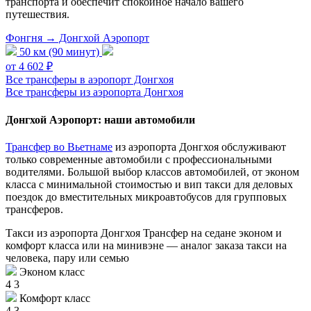
транспорта и обеспечит спокойное начало вашего
путешествия.
Фонгня → Донгхой Аэропорт
50 км (90 минут)
от 4 602 ₽
Все трансферы в аэропорт Донгхоя
Все трансферы из аэропорта Донгхоя
Донгхой Аэропорт: наши автомобили
Трансфер во Вьетнаме
из аэропорта Донгхоя обслуживают
только современные автомобили с профессиональными
водителями. Большой выбор классов автомобилей, от эконом
класса с минимальной стоимостью и вип такси для деловых
поездок до вместительных микроавтобусов для групповых
трансферов.
Такси из аэропорта Донгхоя
Трансфер на седане эконом и
комфорт класса или на минивэне — аналог заказа такси на
человека, пару или семью
Эконом класс
4
3
Комфорт класс
4
3