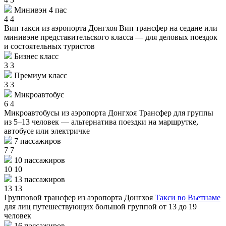
Минивэн 4 пас
4
4
Вип такси из аэропорта Донгхоя
Вип трансфер на седане или
минивэне представительского класса — для деловых поездок
и состоятельных туристов
Бизнес класс
3
3
Премиум класс
3
3
Микроавтобус
6
4
Микроавтобусы из аэропорта Донгхоя
Трансфер для группы
из 5–13 человек — альтернатива поездки на маршрутке,
автобусе или электричке
7 пассажиров
7
7
10 пассажиров
10
10
13 пассажиров
13
13
Групповой трансфер из аэропорта Донгхоя
Такси во Вьетнаме
для лиц путешествующих большой группой от 13 до 19
человек
16 пассажиров