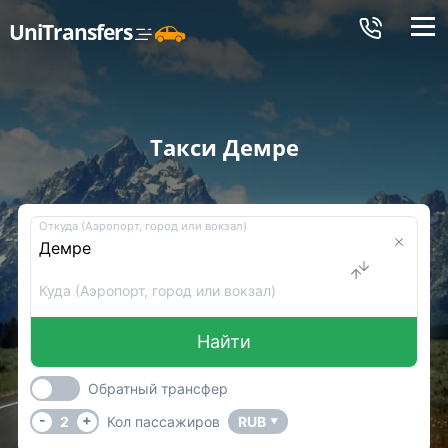
Меню
UniTransfers
Такси Демре
Откуда (Аэропорт, город или вокзал)
Куда (Аэропорт, город или вокзал)
Найти
Обратный трансфер
-
+
2
Кол пассажиров
RUB
▼