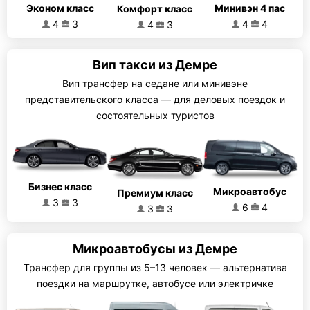
Эконом класс
Минивэн 4 пас
Комфорт класс
4
3
4
4
4
3
Вип такси из Демре
Вип трансфер на седане или минивэне
представительского класса — для деловых поездок и
состоятельных туристов
Бизнес класс
Микроавтобус
Премиум класс
3
3
6
4
3
3
Микроавтобусы из Демре
Трансфер для группы из 5–13 человек — альтернатива
поездки на маршрутке, автобусе или электричке