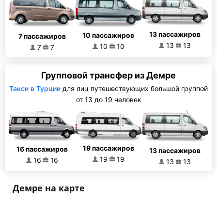
13 пассажиров
10 пассажиров
7 пассажиров
13
13
10
10
7
7
Групповой трансфер из Демре
Такси в Турции
для лиц путешествующих большой группой
от 13 до 19 человек
19 пассажиров
16 пассажиров
13 пассажиров
19
19
16
16
13
13
Демре на карте