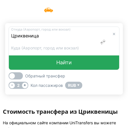
Такси Цриквеница
Меню
UniTransfers
Откуда (Аэропорт, город или вокзал)
Куда (Аэропорт, город или вокзал)
Найти
Обратный трансфер
-
+
2
Кол пассажиров
RUB
▼
Стоимость трансфера из Цриквеницы
На официальном сайте компании UniTransfers вы можете