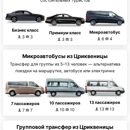
состоятельных туристов
Бизнес класс
Микроавтобус
Премиум класс
3
3
6
4
3
3
Микроавтобусы из Цриквеницы
Трансфер для группы из 5–13 человек — альтернатива
поездки на маршрутке, автобусе или электричке
13 пассажиров
10 пассажиров
7 пассажиров
13
13
10
10
7
7
Групповой трансфер из Цриквеницы