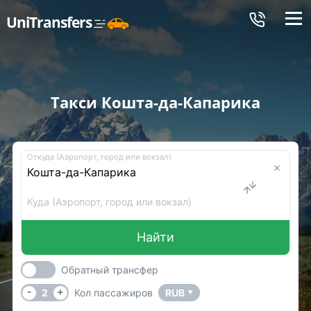
Меню
UniTransfers
Такси Кошта-да-Капарика
Откуда (Аэропорт, город или вокзал)
Куда (Аэропорт, город или вокзал)
Найти
Обратный трансфер
-
+
2
Кол пассажиров
RUB
▼