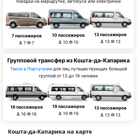
поездки на маршрутке, автобусе или электричке
13 пассажиров
10 пассажиров
7 пассажиров
13
13
10
10
7
7
Групповой трансфер из Кошта-да-Капарика
Такси в Португалии
для лиц путешествующих большой
группой от 13 до 19 человек
19 пассажиров
16 пассажиров
13 пассажиров
19
19
16
16
13
13
Кошта-да-Капарика на карте