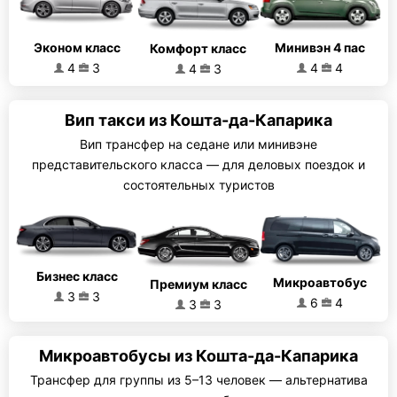
Эконом класс
Минивэн 4 пас
Комфорт класс
4
3
4
4
4
3
Вип такси из Кошта-да-Капарика
Вип трансфер на седане или минивэне
представительского класса — для деловых поездок и
состоятельных туристов
Бизнес класс
Микроавтобус
Премиум класс
3
3
6
4
3
3
Микроавтобусы из Кошта-да-Капарика
Трансфер для группы из 5–13 человек — альтернатива