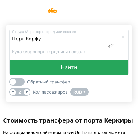
Такси до порта Керкиры
Меню
UniTransfers
Откуда (Аэропорт, город или вокзал)
Куда (Аэропорт, город или вокзал)
Найти
Обратный трансфер
-
+
2
Кол пассажиров
RUB
▼
Стоимость трансфера от порта Керкиры
На официальном сайте компании UniTransfers вы можете