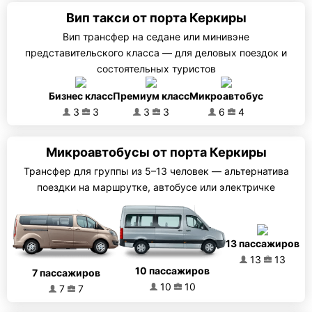
Вип такси от порта Керкиры
Вип трансфер на седане или минивэне
представительского класса — для деловых поездок и
состоятельных туристов
Бизнес класс
Премиум класс
Микроавтобус
3
3
3
3
6
4
Микроавтобусы от порта Керкиры
Трансфер для группы из 5–13 человек — альтернатива
поездки на маршрутке, автобусе или электричке
13 пассажиров
13
13
10 пассажиров
7 пассажиров
10
10
7
7