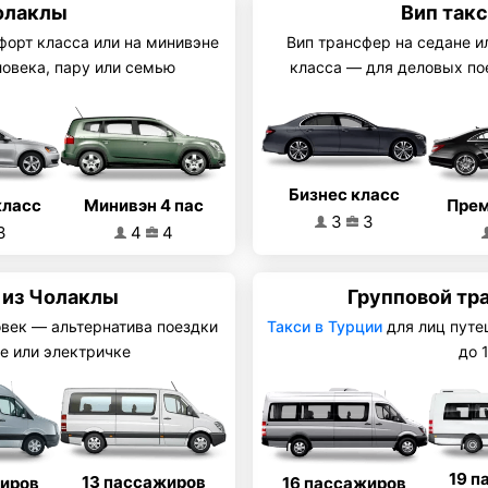
олаклы
Вип так
форт класса или на минивэне
Вип трансфер на седане и
ловека, пару или семью
класса — для деловых по
Бизнес класс
Минивэн 4 пас
класс
Прем
3
3
4
4
3
 из Чолаклы
Групповой тр
овек — альтернатива поездки
Такси в Турции
для лиц путе
е или электричке
до 
19 п
13 пассажиров
16 пассажиров
жиров