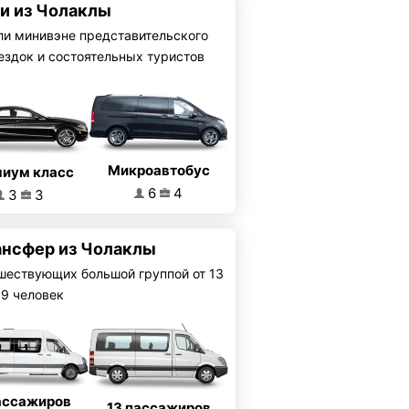
си из Чолаклы
ли минивэне представительского
ездок и состоятельных туристов
Микроавтобус
иум класс
6
4
3
3
ансфер из Чолаклы
шествующих большой группой от 13
19 человек
ассажиров
13 пассажиров