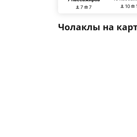
10
7
7
Чолаклы на кар