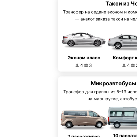
Такси из Ч
Трансфер на седане эконом и ком
— аналог заказа такси на че
Эконом класс
Комфорт 
4
3
4
Микроавтобусы
Трансфер для группы из 5–13 чел
на маршрутке, автобус
10 пасса
7 пассажиров