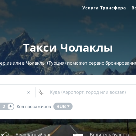
Услуга Трансфера
В
Такси Чолаклы
р из или в Чолаклы (Турция) поможет сервис бронирования 
Куда (Аэропорт, город или вокзал)
+
2
RUB
Кол пассажиров
▼
Бесплатный час
Водитель будет в