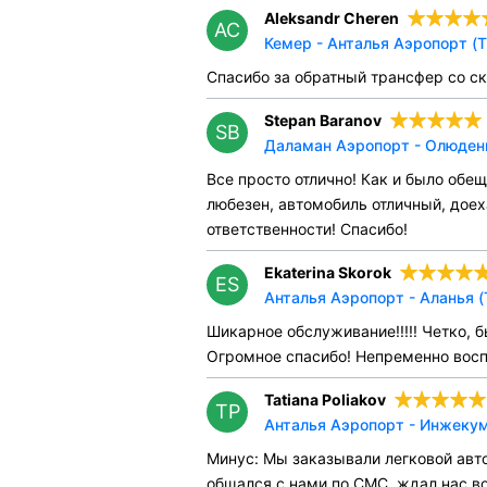
Aleksandr Cheren
AC
Кемер - Анталья Аэропорт (T
Спасибо за обратный трансфер со с
Stepan Baranov
SB
Даламан Аэропорт - Олюдени
Все просто отлично! Как и было обе
любезен, автомобиль отличный, доех
ответственности! Спасибо!
Ekaterina Skorok
ES
Анталья Аэропорт - Аланья (
Шикарное обслуживание!!!!! Четко, 
Огромное спасибо! Непременно восп
Tatiana Poliakov
TP
Анталья Аэропорт - Инжекум
Минус: Мы заказывали легковой авто
общался с нами по СМС, ждал нас во