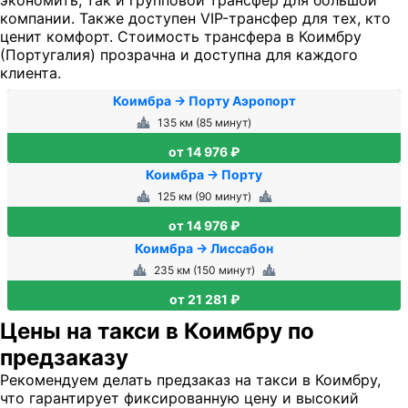
экономить, так и групповой трансфер для большой
компании. Также доступен VIP-трансфер для тех, кто
ценит комфорт. Стоимость трансфера в Коимбру
(Португалия) прозрачна и доступна для каждого
клиента.
Коимбра → Порту Аэропорт
135 км (85 минут)
от 14 976 ₽
Коимбра → Порту
125 км (90 минут)
от 14 976 ₽
Коимбра → Лиссабон
235 км (150 минут)
от 21 281 ₽
Цены на такси в Коимбру по
предзаказу
Рекомендуем делать предзаказ на такси в Коимбру,
что гарантирует фиксированную цену и высокий