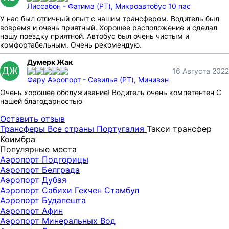
Лиссабон - Фатима (PT), Микроавтобус 10 пас
У нас был отличный опыт с нашим трансфером. Водитель был
вовремя и очень приятный. Хорошее расположение и сделал
нашу поездку приятной. Автобус был очень чистым и
комфортабельным. Очень рекомендую.
Думерк Жак
ДЖ
16 Августа 2022
Фару Аэропорт - Севилья (PT), Минивэн
Очень хорошее обслуживание! Водитель очень компетентен С
нашей благодарностью
Оставить отзыв
Трансферы
Все страны
Португалия
Такси трансфер
Коимбра
Популярные места
Аэропорт Подгорицы
Аэропорт Белграда
Аэропорт Дубая
Аэропорт Сабихи Гекчен Стамбул
Аэропорт Будапешта
Аэропорт Афин
Аэропорт Минеральных Вод