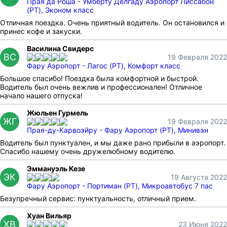
Прая да Роша - Умберту Делгаду Аэропорт Лиссабон
(PT), Эконом класс
Отличная поездка. Очень приятный водитель. Он остановился и
принес кофе и закуски.
Василина Свидерс
ВС
19 Февраля 2022
Фару Аэропорт - Лагос (PT), Комфорт класс
Большое спасибо! Поездка была комфортной и быстрой.
Водитель был очень вежлив и профессионален! Отличное
начало нашего отпуска!
Жюльен Гурмель
ЖГ
19 Февраля 2022
Прая-ду-Карвоэйру - Фару Аэропорт (PT), Минивэн
Водитель был пунктуален, и мы даже рано прибыли в аэропорт.
Спасибо нашему очень дружелюбному водителю.
Эммануэль Кезе
ЭК
19 Августа 2022
Фару Аэропорт - Портиман (PT), Микроавтобус 7 пас
Безупречный сервис: пунктуальность, отличный прием.
Хуан Вильяр
ХВ
23 Июня 2022