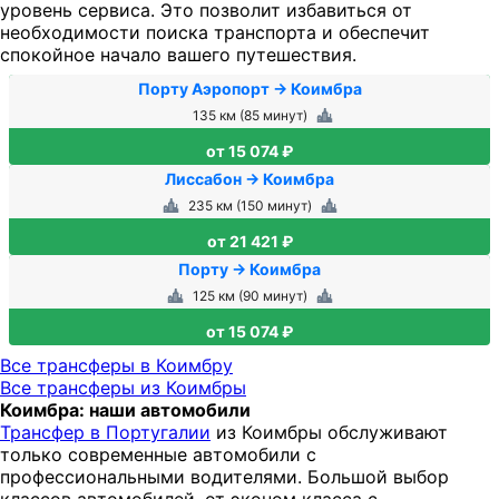
уровень сервиса. Это позволит избавиться от
необходимости поиска транспорта и обеспечит
спокойное начало вашего путешествия.
Порту Аэропорт → Коимбра
135 км (85 минут)
от 15 074 ₽
Лиссабон → Коимбра
235 км (150 минут)
от 21 421 ₽
Порту → Коимбра
125 км (90 минут)
от 15 074 ₽
Все трансферы в Коимбру
Все трансферы из Коимбры
Коимбра: наши автомобили
Трансфер в Португалии
из Коимбры обслуживают
только современные автомобили с
профессиональными водителями. Большой выбор