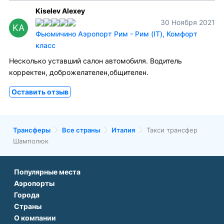
Kiselev Alexey
30 Ноября 2021
KA
Фьюмичино Аэропорт Рим - Рим (IT), Комфорт
класс
Несколько уставший салон автомобиля. Водитель
корректен, доброжелателен,общителен.
Оставить отзыв
Трансферы
Все страны
Италия
Такси трансфер
Шамполюк
Популярные места
Аэропорты
Аэропорт Подгорицы
Города
Аэропорт Антальи
Аэропорт Белграда
Страны
Трансфер в Париже
Аэропорт Тбилиси
Аэропорт Дубая
О компании
Трансфер во Франции
Трансфер в Дубае