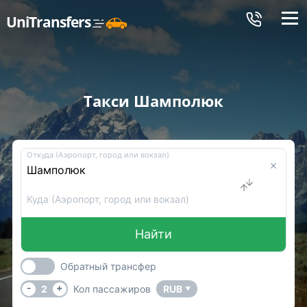
Меню
UniTransfers
Такси Шамполюк
Откуда (Аэропорт, город или вокзал)
Куда (Аэропорт, город или вокзал)
Найти
Обратный трансфер
-
+
2
Кол пассажиров
RUB
▼