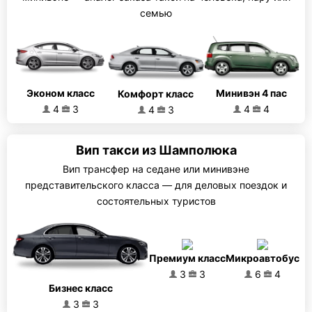
семью
Эконом класс
Минивэн 4 пас
Комфорт класс
4
3
4
4
4
3
Вип такси из Шамполюка
Вип трансфер на седане или минивэне
представительского класса — для деловых поездок и
состоятельных туристов
Премиум класс
Микроавтобус
3
3
6
4
Бизнес класс
3
3