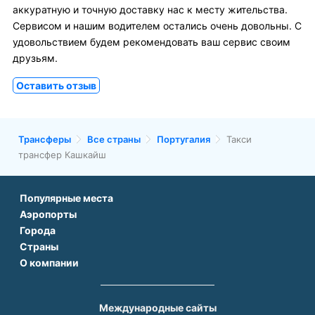
аккуратную и точную доставку нас к месту жительства.
Сервисом и нашим водителем остались очень довольны. С
удовольствием будем рекомендовать ваш сервис своим
друзьям.
Оставить отзыв
Трансферы
Все страны
Португалия
Такси
трансфер Кашкайш
Популярные места
Аэропорты
Аэропорт Подгорицы
Города
Аэропорт Антальи
Аэропорт Белграда
Страны
Трансфер в Париже
Аэропорт Тбилиси
Аэропорт Дубая
О компании
Трансфер во Франции
Трансфер в Дубае
Аэропорт Парижа
Аэропорт Сабихи Гекчен Стамбул
О нас
Трансфер в Турции
Трансфер в Риме
Аэропорт Стамбула Новый
Аэропорт Будапешта
Контакты
Трансфер в Грузии
Трансфер в Белеке
Международные сайты
Аэропорт Барселоны
Аэропорт Афин