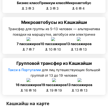
Бизнес класс
Премиум класс
Микроавтобус
3
3
3
3
6
4
Микроавтобусы из Кашкайши
Трансфер для группы из 5–13 человек — альтернатива
поездки на маршрутке, автобусе или электричке
7 пассажиров
10 пассажиров
13 пассажиров
7
7
10
10
13
13
Групповой трансфер из Кашкайши
Такси в Португалии
для лиц путешествующих большой
группой от 13 до 19 человек
16 пассажиров
19 пассажиров
13 пассажиров
16
16
19
19
13
13
Кашкайш на карте