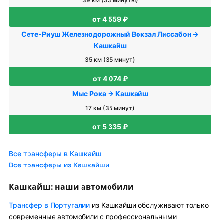
39 км (33 минуты)
от 4 559 ₽
Сете-Риуш Железнодорожный Вокзал Лиссабон →
Кашкайш
35 км (35 минут)
от 4 074 ₽
Мыс Рока → Кашкайш
17 км (35 минут)
от 5 335 ₽
Все трансферы в Кашкайш
Все трансферы из Кашкайши
Кашкайш: наши автомобили
Трансфер в Португалии
из Кашкайши обслуживают только
современные автомобили с профессиональными