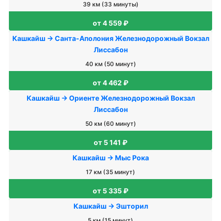
39 км (33 минуты)
от 4 559 ₽
Кашкайш → Санта-Аполония Железнодорожный Вокзал
Лиссабон
40 км (50 минут)
от 4 462 ₽
Кашкайш → Ориенте Железнодорожный Вокзал
Лиссабон
50 км (60 минут)
от 5 141 ₽
Кашкайш → Мыс Рока
17 км (35 минут)
от 5 335 ₽
Кашкайш → Эшторил
5 км (15 минут)