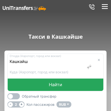
Меню
UniTransfers
Такси в Кашкайше
Откуда (Аэропорт, город или вокзал)
Куда (Аэропорт, город или вокзал)
Найти
Обратный трансфер
-
+
2
Кол пассажиров
RUB
▼