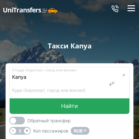
Меню
UniTransfers
Такси Капуа
Откуда (Аэропорт, город или вокзал)
Куда (Аэропорт, город или вокзал)
Найти
Обратный трансфер
-
+
2
Кол пассажиров
RUB
▼