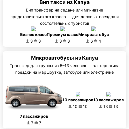
Вип такси из Капуа
Вип трансфер на седане или минивэне
представительского класса — для деловых поездок и
состоятельных туристов
Бизнес класс
Премиум класс
Микроавтобус
3
3
3
3
6
4
Микроавтобусы из Капуа
Трансфер для группы из 5–13 человек — альтернатива
поездки на маршрутке, автобусе или электричке
10 пассажиров
13 пассажиров
10
10
13
13
7 пассажиров
7
7