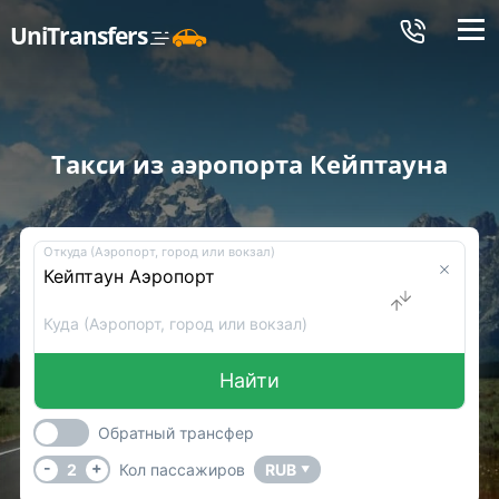
Меню
UniTransfers
Такси из аэропорта Кейптауна
Откуда (Аэропорт, город или вокзал)
Куда (Аэропорт, город или вокзал)
Найти
Обратный трансфер
-
+
2
Кол пассажиров
RUB
▼