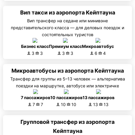
Вип такси из аэропорта Кейптауна
Вип трансфер на седане или минивэне
представительского класса — для деловых поездок и
состоятельных туристов
Бизнес класс
Премиум класс
Микроавтобус
3
3
3
3
6
4
Микроавтобусы из аэропорта Кейптауна
Трансфер для группы из 5–13 человек — альтернатива
поездки на маршрутке, автобусе или электричке
7 пассажиров
10 пассажиров
13 пассажиров
7
7
10
10
13
13
Групповой трансфер из аэропорта
Кейптауна