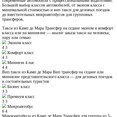
современные автомобили с профессиональными водителями.
Большой выбор классов автомобилей, от эконом класса с
минимальной стоимостью и вип такси для деловых поездок
до вместительных микроавтобусов для групповых
трансферов.
Такси из Камп де Мара
Трансфер на седане эконом и комфорт
класса или на минивэне — аналог заказа такси на человека,
пару или семью
Эконом класс
4
3
Комфорт класс
4
3
Минивэн 4 пас
4
4
Вип такси из Камп де Мара
Вип трансфер на седане или
минивэне представительского класса — для деловых поездок
и состоятельных туристов
Бизнес класс
3
3
Премиум класс
3
3
Микроавтобус
6
4
Микроавтобусы из Камп де Мара
Трансфер для группы из 5–