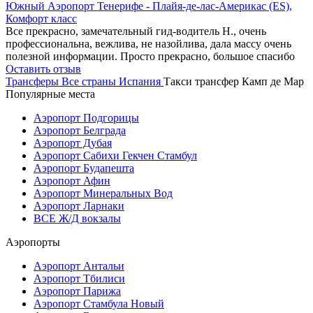
Южный Аэропорт Тенерифе - Плайя-де-лас-Америкас (ES),
Комфорт класс
Все прекрасно, замечательный гид-водитель Н., очень
профессиональна, вежлива, не назойлива, дала массу очень
полезной информации. Просто прекрасно, большое спасибо
Оставить отзыв
Трансферы
Все страны
Испания
Такси трансфер Камп де Мар
Популярные места
Аэропорт Подгорицы
Аэропорт Белграда
Аэропорт Дубая
Аэропорт Сабихи Гекчен Стамбул
Аэропорт Будапешта
Аэропорт Афин
Аэропорт Минеральных Вод
Аэропорт Ларнаки
ВСЕ Ж/Д вокзалы
Аэропорты
Аэропорт Антальи
Аэропорт Тбилиси
Аэропорт Парижа
Аэропорт Стамбула Новый