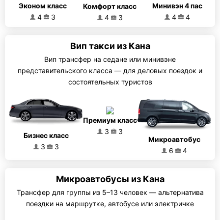
Эконом класс
Минивэн 4 пас
Комфорт класс
4
3
4
4
4
3
Вип такси из Кана
Вип трансфер на седане или минивэне
представительского класса — для деловых поездок и
состоятельных туристов
Премиум класс
3
3
Бизнес класс
Микроавтобус
3
3
6
4
Микроавтобусы из Кана
Трансфер для группы из 5–13 человек — альтернатива
поездки на маршрутке, автобусе или электричке