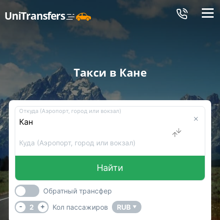
Меню
UniTransfers
Такси в Кане
Откуда (Аэропорт, город или вокзал)
Куда (Аэропорт, город или вокзал)
Найти
Обратный трансфер
-
+
2
Кол пассажиров
RUB
▼