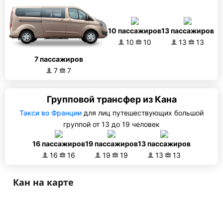
10 пассажиров
13 пассажиров
10
10
13
13
7 пассажиров
7
7
Групповой трансфер из Кана
Такси во Франции
для лиц путешествующих большой
группой от 13 до 19 человек
16 пассажиров
19 пассажиров
13 пассажиров
16
16
19
19
13
13
Кан на карте