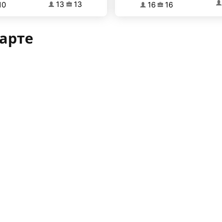
13
13
16
16
10
арте