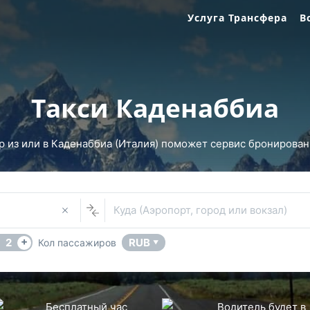
Услуга Трансфера
В
Такси Каденаббиа
 из или в Каденаббиа (Италия) поможет сервис бронирования
Куда (Аэропорт, город или вокзал)
+
2
RUB
Кол пассажиров
▼
Бесплатный час
Водитель будет в