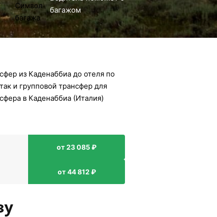
багажом
сфер из Каденаббиа до отеля по
так и групповой трансфер для
сфера в Каденаббиа (Италия)
от 23 085 ₽
от 44 812 ₽
зу