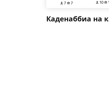
10
7
7
Каденаббиа на к