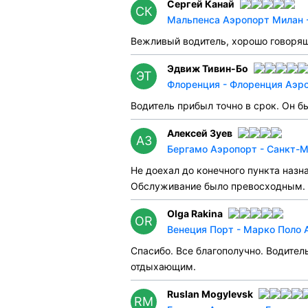
Сергей Канай
СК
Мальпенса Аэропорт Милан -
Вежливый водитель, хорошо говорящ
Эдвиж Тивин-Бо
ЭТ
Флоренция - Флоренция Аэроп
Водитель прибыл точно в срок. Он б
Алексей Зуев
АЗ
Бергамо Аэропорт - Санкт-Мо
Не доехал до конечного пункта назна
Обслуживание было превосходным.
Olga Rakina
OR
Венеция Порт - Марко Поло А
Спасибо. Все благополучно. Водител
отдыхающим.
Ruslan Mogylevsk
RM