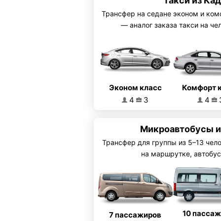
Такси из Ка
Трансфер на седане эконом и ком
— аналог заказа такси на че
Эконом класс
Комфорт 
4
3
4
Микроавтобусы и
Трансфер для группы из 5–13 чел
на маршрутке, автобус
10 пасса
7 пассажиров