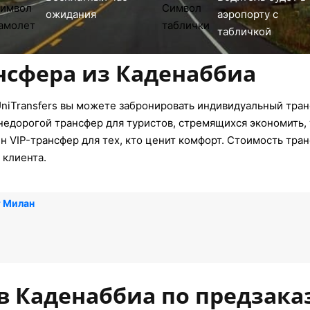
ожидания
аэропорту с
табличкой
нсфера из Каденаббиа
niTransfers вы можете забронировать индивидуальный тран
недорогой трансфер для туристов, стремящихся экономить, 
 VIP-трансфер для тех, кто ценит комфорт. Стоимость тран
 клиента.
т Милан
в Каденаббиа по предзака