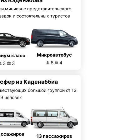
 из Каденаббиа
ли минивэне представительского
ездок и состоятельных туристов
Микроавтобус
иум класс
6
4
3
3
нсфер из Каденаббиа
шествующих большой группой от 13
19 человек
ассажиров
13 пассажиров