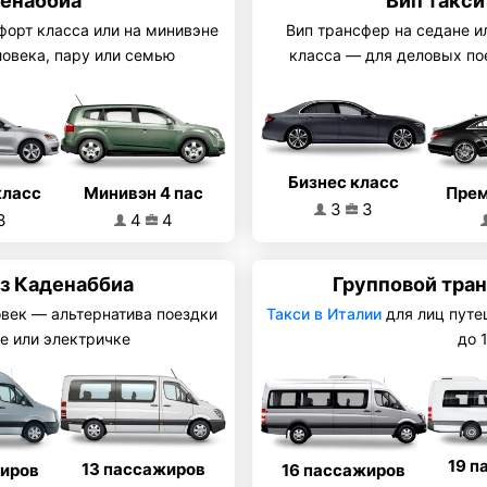
денаббиа
Вип такси
форт класса или на минивэне
Вип трансфер на седане и
ловека, пару или семью
класса — для деловых по
Бизнес класс
Минивэн 4 пас
класс
Прем
3
3
4
4
3
з Каденаббиа
Групповой тра
овек — альтернатива поездки
Такси в Италии
для лиц путе
е или электричке
до 
19 п
13 пассажиров
16 пассажиров
жиров