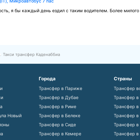
(IT), Микроавтобус 7 пас
сть, я бы каждый день ездил с таким водителем. Более милого 
Такси трансфер Каденаббиа
Города
Страны
ьи
Трансфер в Париже
Трансфер в
си
Трансфер в Дубае
Трансфер в
а
Трансфер в Риме
Трансфер в
ула Новый
Трансфер в Белеке
Трансфер в
лоны
Трансфер в Сиде
Трансфер в
на
Трансфер в Кемере
Трансфер в