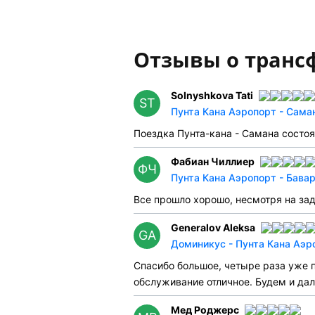
Отзывы о транс
Solnyshkova Tati
ST
Пунта Кана Аэропорт - Сама
Поездка Пунта-кана - Самана состо
Фабиан Чиллиер
ФЧ
Пунта Кана Аэропорт - Бавар
Все прошло хорошо, несмотря на зад
Generalov Aleksa
GA
Доминикус - Пунта Кана Аэр
Спасибо большое, четыре раза уже п
обслуживание отличное. Будем и да
Мед Роджерс