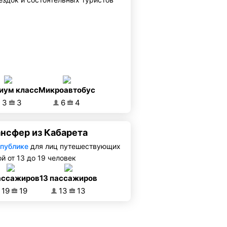
иум класс
Микроавтобус
3
3
6
4
ансфер из Кабарета
спублике
для лиц путешествующих
й от 13 до 19 человек
ассажиров
13 пассажиров
19
19
13
13