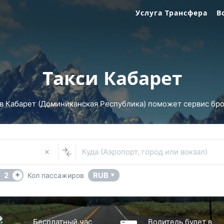
Услуга Трансфера
В
Такси Кабарет
в Кабарет (Доминиканская Республика) поможет сервис брон
Куда (Аэропорт, город или вокзал)
+
2
RUB
Кол пассажиров
▼
Бесплатный час
Водитель будет в