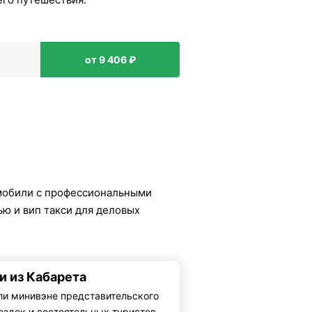
от 9 406 ₽
мобили с профессиональными
ю и вип такси для деловых
и из Кабарета
ли минивэне представительского
ездок и состоятельных туристов