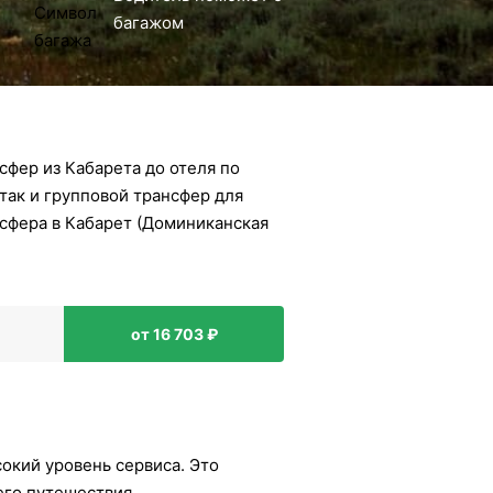
багажом
фер из Кабарета до отеля по
так и групповой трансфер для
нсфера в Кабарет (Доминиканская
от 16 703 ₽
сокий уровень сервиса. Это
его путешествия.