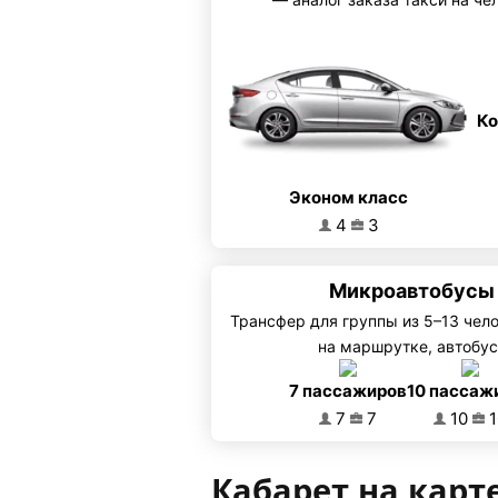
Ко
Эконом класс
4
3
Микроавтобусы 
Трансфер для группы из 5–13 чел
на маршрутке, автобус
7 пассажиров
10 пассаж
7
7
10
1
Кабарет на карт