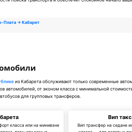
о-Плата → Кабарет
томобили
ублике
из Кабарета обслуживают только современные авто
ов автомобилей, от эконом класса с минимальной стоимость
втобусов для групповых трансферов.
абарета
Вип такс
форт класса или на минивэне
Вип трансфер на седане и
ловека, пару или семью
класса — для деловых по