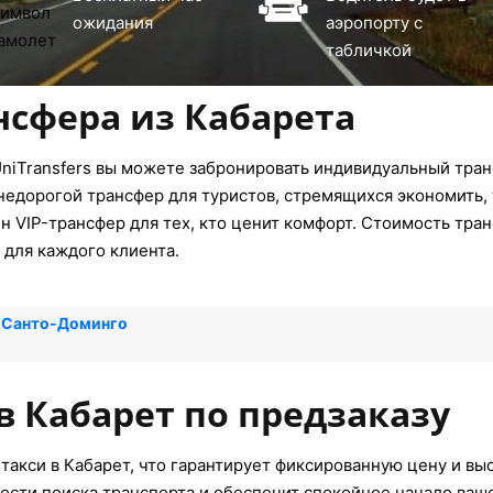
ожидания
аэропорту с
табличкой
нсфера из Кабарета
niTransfers вы можете забронировать индивидуальный транс
недорогой трансфер для туристов, стремящихся экономить, 
 VIP-трансфер для тех, кто ценит комфорт. Стоимость тра
 для каждого клиента.
т Санто-Доминго
в Кабарет по предзаказу
такси в Кабарет, что гарантирует фиксированную цену и вы
ости поиска транспорта и обеспечит спокойное начало ваш