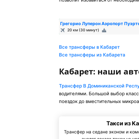
Грегорио Луперон Аэропорт Пуэрт
20 км (30 минут)
Все трансферы в Кабарет
Все трансферы из Кабарета
Кабарет: наши ав
Трансфер В Доминиканской Респ
водителями. Большой выбор класс
поездок до вместительных микроа
Такси из К
Трансфер на седане эконом и ком
— аналог заказа такси на че