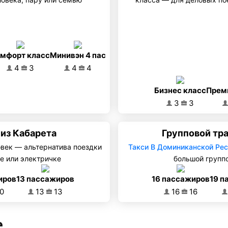
мфорт класс
Минивэн 4 пас
4
3
4
4
Бизнес класс
Прем
3
3
из Кабарета
Групповой тр
овек — альтернатива поездки
Такси В Доминиканской Ре
е или электричке
большой группо
иров
13 пассажиров
16 пассажиров
19 п
0
13
13
16
16
е