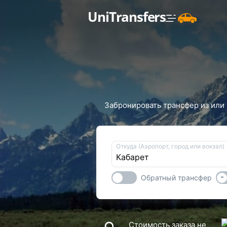
UniTransfers
Забронировать трансфер из или 
Откуда (Аэропорт, город или вокзал)
-
Обратный трансфер
Стоимость заказа не