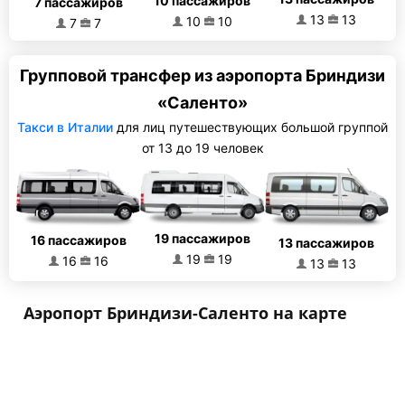
10 пассажиров
7 пассажиров
13
13
10
10
7
7
Групповой трансфер из аэропорта Бриндизи
«Саленто»
Такси в Италии
для лиц путешествующих большой группой
от 13 до 19 человек
19 пассажиров
16 пассажиров
13 пассажиров
19
19
16
16
13
13
Аэропорт Бриндизи-Саленто на карте