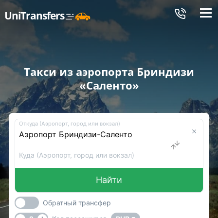
Меню
UniTransfers
Такси из аэропорта Бриндизи
«Саленто»
Откуда (Аэропорт, город или вокзал)
Куда (Аэропорт, город или вокзал)
Найти
Обратный трансфер
-
+