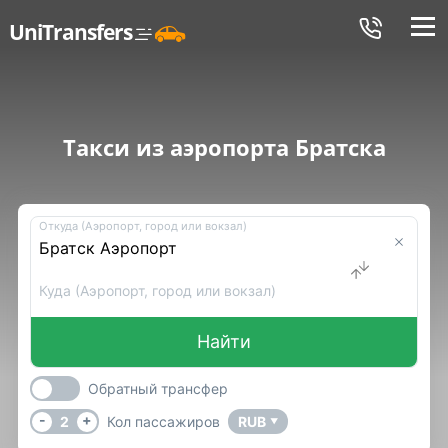
Меню
UniTransfers
Такси из аэропорта Братска
Откуда (Аэропорт, город или вокзал)
Куда (Аэропорт, город или вокзал)
Найти
Обратный трансфер
-
+
2
Кол пассажиров
RUB
▼