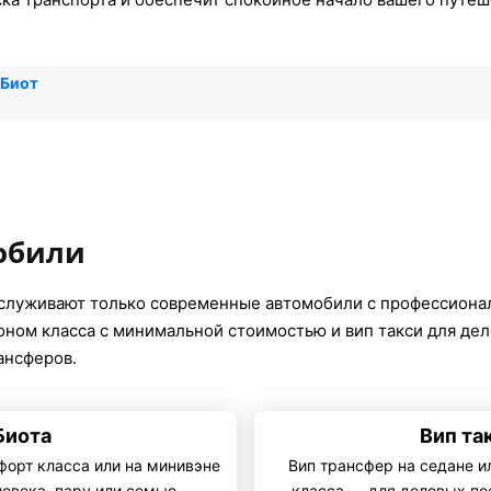
 Биот
обили
бслуживают только современные автомобили с профессиона
коном класса с минимальной стоимостью и вип такси для де
ансферов.
Биота
Вип та
форт класса или на минивэне
Вип трансфер на седане и
ловека, пару или семью
класса — для деловых по