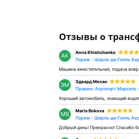
Отзывы о транс
Anna Khishchenko
AK
Париж - Шарль-де-Голль Аэр
Машина вместительная, подача вовр
Эдвард Михан
ЭМ
Прованс Аэропорт Марсель -
Хороший автомобиль, знающий водит
Maria Bokova
MB
Париж - Шарль-де-Голль Аэр
Добрый день! Прекрасно! Спасибо бо