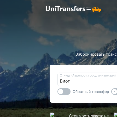
UniTransfers
Забронировать трансф
Откуда (Аэропорт, город или вокзал)
-
Обратный трансфер
Стоимость заказа не