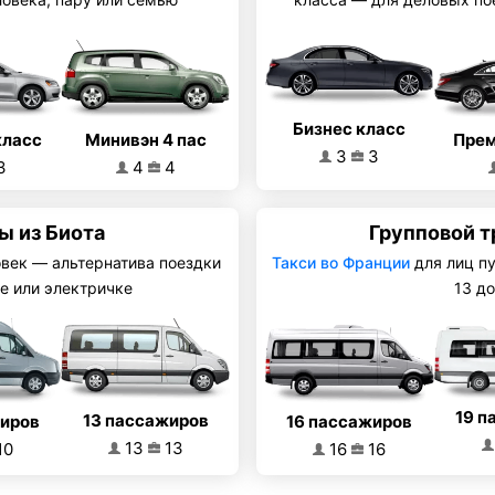
Бизнес класс
Минивэн 4 пас
класс
Прем
3
3
4
4
3
 из Биота
Групповой т
овек — альтернатива поездки
Такси во Франции
для лиц п
е или электричке
13 до
19 п
13 пассажиров
16 пассажиров
жиров
13
13
16
16
10