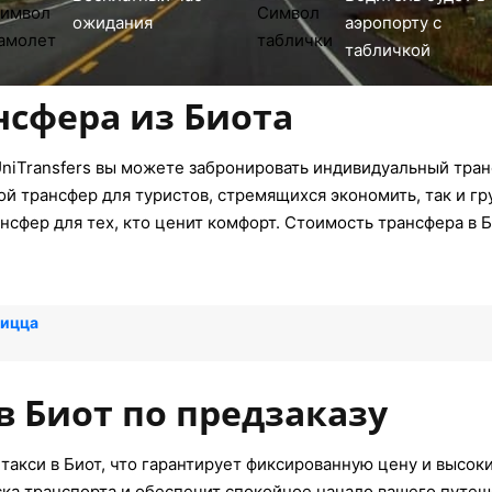
ожидания
аэропорту с
табличкой
нсфера из Биота
niTransfers вы можете забронировать индивидуальный тран
ой трансфер для туристов, стремящихся экономить, так и г
нсфер для тех, кто ценит комфорт. Стоимость трансфера в Б
Ницца
в Биот по предзаказу
такси в Биот, что гарантирует фиксированную цену и высоки
ска транспорта и обеспечит спокойное начало вашего путеш