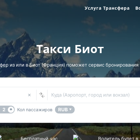
Услуга Трансфера
В
Такси Биот
ер из или в Биот (Франция) поможет сервис бронирования т
Куда (Аэропорт, город или вокзал)
+
2
RUB
Кол пассажиров
▼
Бесплатный час
Водитель будет в