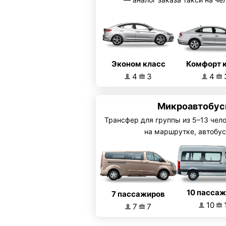
Эконом класс
Комфорт 
4
3
4
Микроавтобусы
Трансфер для группы из 5–13 чел
на маршрутке, автобус
10 пасса
7 пассажиров
10
7
7