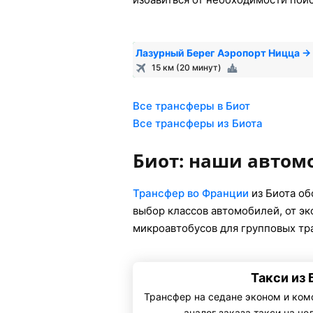
Лазурный Берег Аэропорт Ницца →
15 км (20 минут)
Все трансферы в Биот
Все трансферы из Биота
Биот: наши автом
Трансфер во Франции
из Биота о
выбор классов автомобилей, от э
микроавтобусов для групповых тр
Такси из 
Трансфер на седане эконом и ком
— аналог заказа такси на че