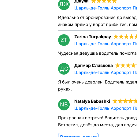
Джули
ДЖ
Шарль-де-Голль Аэропорт Па
Идеально от бронирования до высадк
знаком прямо у ворот прибытия, пом
Zarina Turpakpay
ZT
Шарль-де-Голль Аэропорт П
Чудесная девушка водитель помогла 
Дагмар Сливкова
ДС
Шарль-де-Голль Аэропорт Па
Я был очень доволен. Водитель жда
руках.
Natalya Babashki
NB
Шарль-де-Голль Аэропорт Па
Прекрасная встреча! Водитель дожда
Встретил, довёз до места, дал водич
Оставить отзыв