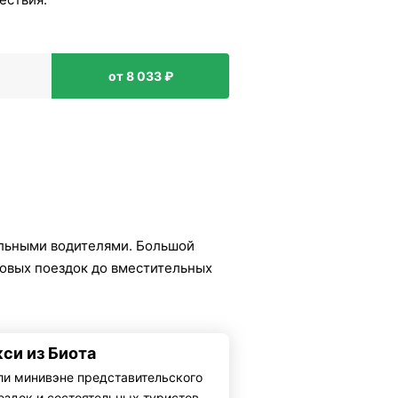
от 8 033 ₽
льными водителями. Большой
ловых поездок до вместительных
кси из Биота
ли минивэне представительского
ездок и состоятельных туристов