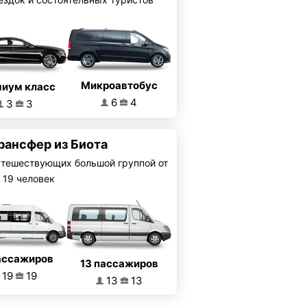
Микроавтобус
иум класс
6
4
3
3
рансфер из Биота
утешествующих большой группой от
 19 человек
ассажиров
13 пассажиров
19
19
13
13