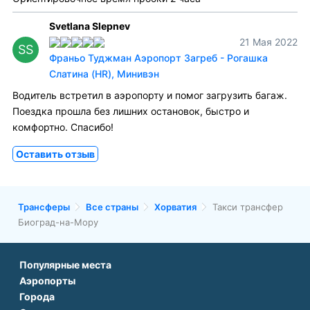
Svetlana Slepnev
21 Мая 2022
SS
Франьо Туджман Аэропорт Загреб - Рогашка
Слатина (HR), Минивэн
Водитель встретил в аэропорту и помог загрузить багаж.
Поездка прошла без лишних остановок, быстро и
комфортно. Спасибо!
Оставить отзыв
Трансферы
Все страны
Хорватия
Такси трансфер
Биоград-на-Мору
Популярные места
Аэропорты
Аэропорт Подгорицы
Города
Аэропорт Антальи
Аэропорт Белграда