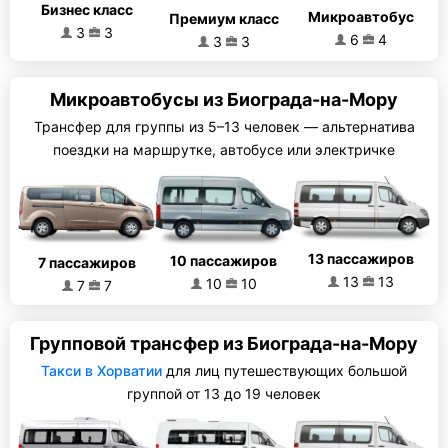
Бизнес класс
Микроавтобус
Премиум класс
3
3
6
4
3
3
Микроавтобусы из Биограда-на-Мору
Трансфер для группы из 5–13 человек — альтернатива
поездки на маршрутке, автобусе или электричке
13 пассажиров
10 пассажиров
7 пассажиров
13
13
10
10
7
7
Групповой трансфер из Биограда-на-Мору
Такси в Хорватии
для лиц путешествующих большой
группой от 13 до 19 человек