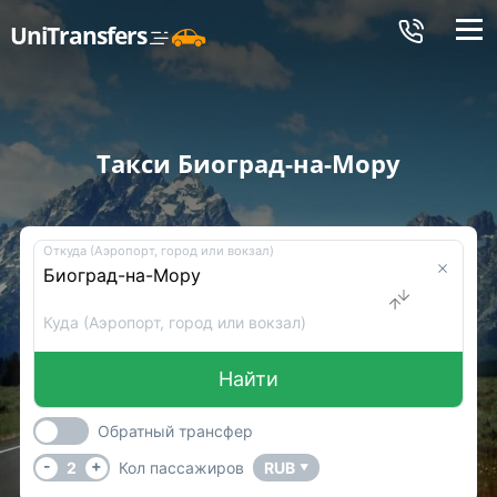
Меню
UniTransfers
Такси Биоград-на-Мору
Откуда (Аэропорт, город или вокзал)
Куда (Аэропорт, город или вокзал)
Найти
Обратный трансфер
-
+
2
Кол пассажиров
RUB
▼