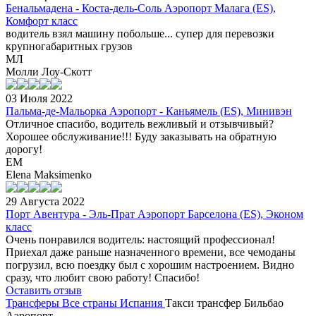
Бенальмадена - Коста-дель-Соль Аэропорт Малага (ES),
Комфорт класс
водитель взял машину побольше... супер для перевозки
крупногабаритных грузов
МЛ
Молли Лоу-Скотт
03 Июля 2022
Пальма-де-Мальорка Аэропорт - Каньямель (ES), Минивэн
Отличное спасибо, водитель вежливый и отзывчивый?
Хорошее обслуживание!!! Буду заказывать на обратную
дорогу!
EM
Elena Maksimenko
29 Августа 2022
Порт Авентура - Эль-Прат Аэропорт Барселона (ES), Эконом
класс
Очень понравился водитель: настоящий профессионал!
Приехал даже раньше назначенного времени, все чемоданы
погрузил, всю поездку был с хорошим настроением. Видно
сразу, что любит свою работу! Спасибо!
Оставить отзыв
Трансферы
Все страны
Испания
Такси трансфер Бильбао
Аэропорт