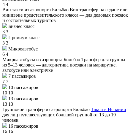
4
4
Вип такси из аэропорта Бильбао
Вип трансфер на седане или
минивэне представительского класса — для деловых поездок
и состоятельных туристов
Бизнес класс
3
3
Премиум класс
3
3
Микроавтобус
6
4
Микроавтобусы из аэропорта Бильбао
Трансфер для группы
из 5–13 человек — альтернатива поездки на маршрутке,
автобусе или электричке
7 пассажиров
7
7
10 пассажиров
10
10
13 пассажиров
13
13
Групповой трансфер из аэропорта Бильбао
Такси в Испании
для лиц путешествующих большой группой от 13 до 19
человек
16 пассажиров
16
16