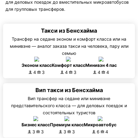
для деловых поездок до вместительных микроавтобусов
для групповых трансферов.
Такси из Бенсхайма
Трансфер на седане эконом и комфорт класса или на
минивэне — аналог заказа такси на человека, пару или
семью
Эконом класс
Комфорт класс
Минивэн 4 пас
4
3
4
3
4
4
Вип такси из Бенсхайма
Вип трансфер на седане или минивэне
представительского класса — для деловых поездок и
состоятельных туристов
Бизнес класс
Премиум класс
Микроавтобус
3
3
3
3
6
4