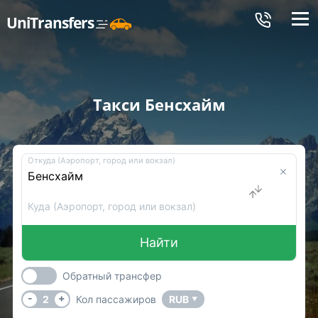
Меню
UniTransfers
Такси Бенсхайм
Откуда (Аэропорт, город или вокзал)
Куда (Аэропорт, город или вокзал)
Найти
Обратный трансфер
-
+
2
Кол пассажиров
RUB
▼