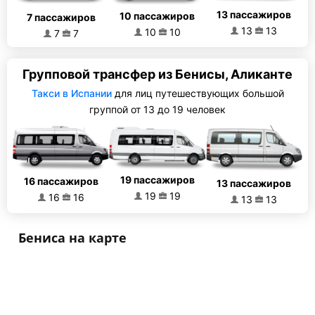
13 пассажиров
10 пассажиров
7 пассажиров
13
13
10
10
7
7
Групповой трансфер из Бенисы, Аликанте
Такси в Испании
для лиц путешествующих большой
группой от 13 до 19 человек
19 пассажиров
16 пассажиров
13 пассажиров
19
19
16
16
13
13
Бениса на карте