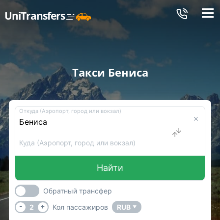
Меню
UniTransfers
Такси Бениса
Откуда (Аэропорт, город или вокзал)
Куда (Аэропорт, город или вокзал)
Найти
Обратный трансфер
-
+
2
Кол пассажиров
RUB
▼