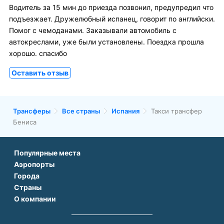
Водитель за 15 мин до приезда позвонил, предупредил что
подъезжает. Дружелюбный испанец, говорит по английски.
Помог с чемоданами. Заказывали автомобиль с
автокреслами, уже были установлены. Поездка прошла
хорошо. спасибо
Оставить отзыв
Трансферы
Все страны
Испания
Такси трансфер
Бениса
Популярные места
Аэропорты
Аэропорт Подгорицы
Города
Аэропорт Антальи
Аэропорт Белграда
Страны
Трансфер в Париже
Аэропорт Тбилиси
Аэропорт Дубая
О компании
Трансфер во Франции
Трансфер в Дубае
Аэропорт Парижа
Аэропорт Сабихи Гекчен Стамбул
О нас
Трансфер в Турции
Трансфер в Риме
Аэропорт Стамбула Новый
Аэропорт Будапешта