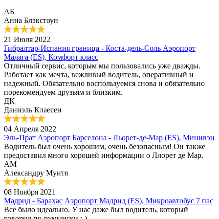
АБ
Анна Блэкстоун
21 Июля 2022
Гибралтар-Испания граница - Коста-дель-Соль Аэропорт
Малага (ES), Комфорт класс
Отличный сервис, которым мы пользовались уже дважды.
Работает как мечта, вежливый водитель, оперативный и
надежный. Обязательно воспользуемся снова и обязательно
порекомендуем друзьям и близким.
ДК
Даниэль Клаесен
04 Апреля 2022
Эль-Прат Аэропорт Барселона - Льорет-де-Мар (ES), Минивэн
Водитель был очень хорошим, очень безопасным! Он также
предоставил много хорошей информации о Ллорет де Мар.
АМ
Александру Мунтя
08 Ноября 2021
Мадрид - Барахас Аэропорт Мадрид (ES), Микроавтобус 7 пас
Все было идеально. У нас даже был водитель, который
говорил по-румынски :-)