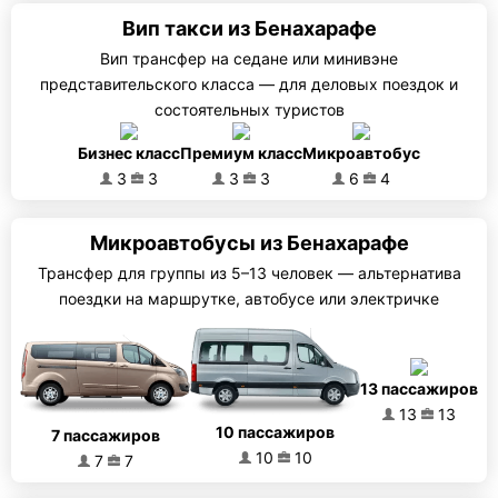
Вип такси из Бенахарафе
Вип трансфер на седане или минивэне
представительского класса — для деловых поездок и
состоятельных туристов
Бизнес класс
Премиум класс
Микроавтобус
3
3
3
3
6
4
Микроавтобусы из Бенахарафе
Трансфер для группы из 5–13 человек — альтернатива
поездки на маршрутке, автобусе или электричке
13 пассажиров
13
13
10 пассажиров
7 пассажиров
10
10
7
7