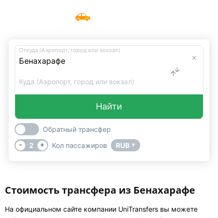
Такси Бенахарафе
Меню
UniTransfers
Откуда (Аэропорт, город или вокзал)
Куда (Аэропорт, город или вокзал)
Найти
Обратный трансфер
-
+
2
Кол пассажиров
RUB
▼
Стоимость трансфера из Бенахарафе
На официальном сайте компании UniTransfers вы можете