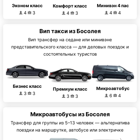
Эконом класс
Минивэн 4 пас
Комфорт класс
4
3
4
4
4
3
Вип такси из Босолея
Вип трансфер на седане или минивэне
представительского класса — для деловых поездок и
состоятельных туристов
Бизнес класс
Микроавтобус
Премиум класс
3
3
6
4
3
3
Микроавтобусы из Босолея
Трансфер для группы из 5–13 человек — альтернатива
поездки на маршрутке, автобусе или электричке