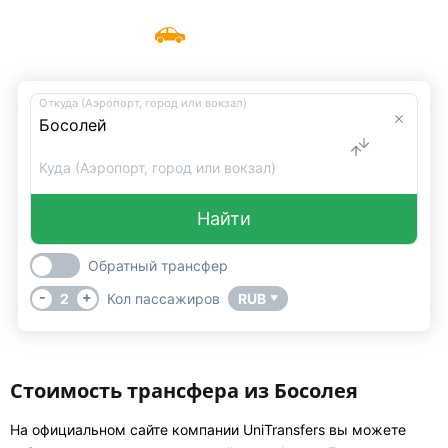
Такси Босолей
Меню
UniTransfers
Откуда (Аэропорт, город или вокзал)
Куда (Аэропорт, город или вокзал)
Найти
Обратный трансфер
-
+
2
Кол пассажиров
RUB
▼
Стоимость трансфера из Босолея
На официальном сайте компании UniTransfers вы можете