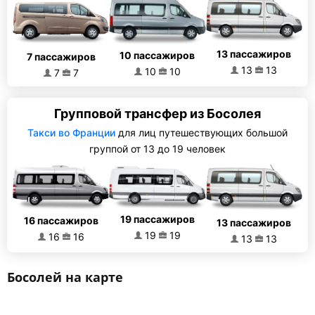
13 пассажиров
10 пассажиров
7 пассажиров
13
13
10
10
7
7
Групповой трансфер из Босолея
Такси во Франции
для лиц путешествующих большой
группой от 13 до 19 человек
19 пассажиров
16 пассажиров
13 пассажиров
19
19
16
16
13
13
Босолей на карте