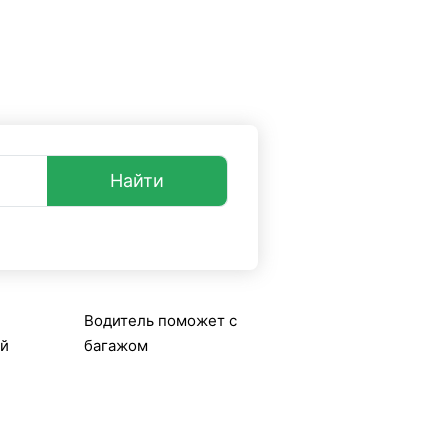
опросы и ответы
+7 (499) 38-08-368
акси UniTransfers.ru.
Найти
Водитель поможет с
ой
багажом