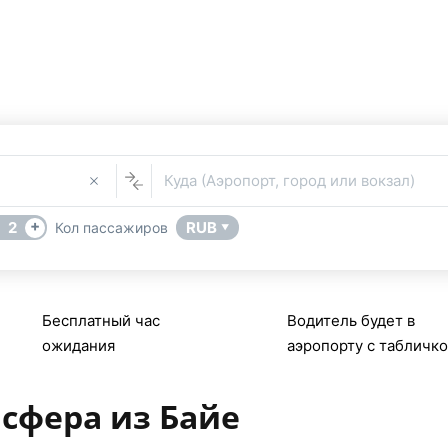
Такси Байе
Услуга Трансфера
В
ер из или в Байе (Франция) поможет сервис бронирования т
Куда (Аэропорт, город или вокзал)
+
2
RUB
Кол пассажиров
▼
Бесплатный час
Водитель будет в
ожидания
аэропорту с табличк
сфера из Байе