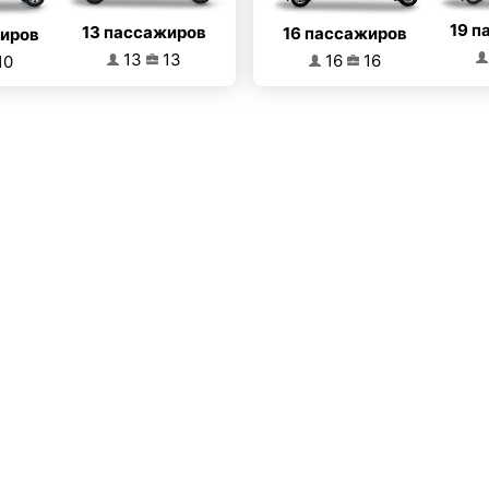
19 п
13 пассажиров
16 пассажиров
жиров
13
13
16
16
10