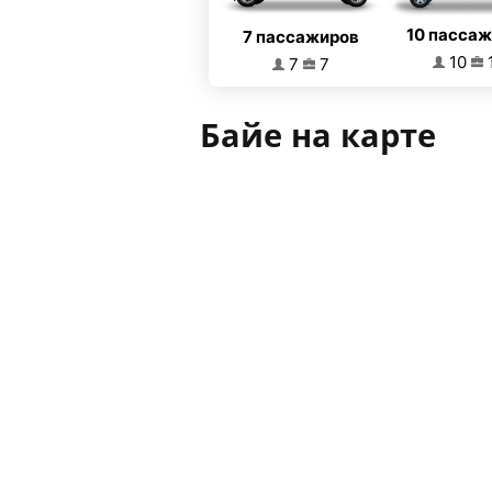
10 пасса
7 пассажиров
10
7
7
Байе на карте