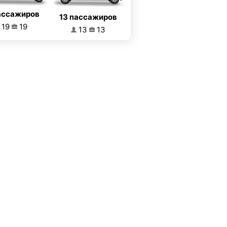
ассажиров
13 пассажиров
19
19
13
13