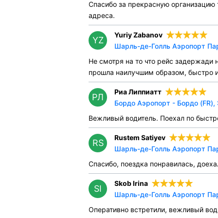
Спасибо за прекрасную организацию 
адреса.
Yuriy Zabanov
YZ
Шарль-де-Голль Аэропорт Пар
Не смотря на то что рейс задержади 
прошла наилучшим образом, быстро и
Риа Липпиатт
РЛ
Бордо Аэропорт - Бордо (FR),
Вежливый водитель. Поехал по быстр
Rustem Satiyev
RS
Шарль-де-Голль Аэропорт Пар
Спасибо, поездка понравилась, доеха
Skob Irina
SI
Шарль-де-Голль Аэропорт Пар
Оперативно встретили, вежливый вод