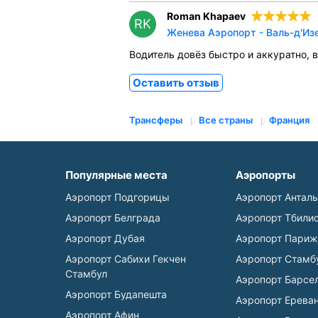
Roman Khapaev
RK
Женева Аэропорт - Валь-д'Изе
Водитель довёз быстро и аккуратно, 
Оставить отзыв
Трансферы
Все страны
Франция
Популярные места
Аэропорты
Аэропорт Подгорицы
Аэропорт Антал
Аэропорт Белграда
Аэропорт Тбили
Аэропорт Дубая
Аэропорт Париж
Аэропорт Сабихи Гекчен
Аэропорт Стамб
Стамбул
Аэропорт Барсе
Аэропорт Будапешта
Аэропорт Ерева
Аэропорт Афин