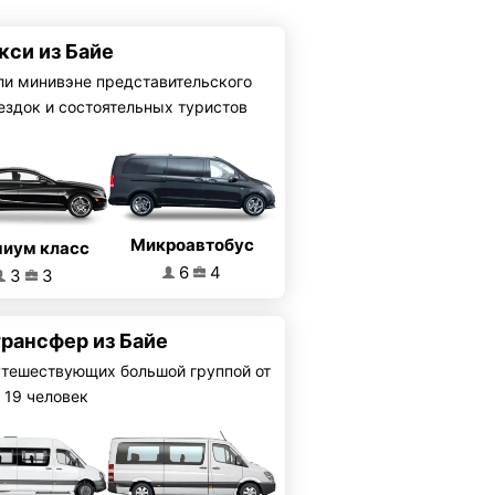
кси из Байе
ли минивэне представительского
ездок и состоятельных туристов
Микроавтобус
иум класс
6
4
3
3
трансфер из Байе
утешествующих большой группой от
 19 человек