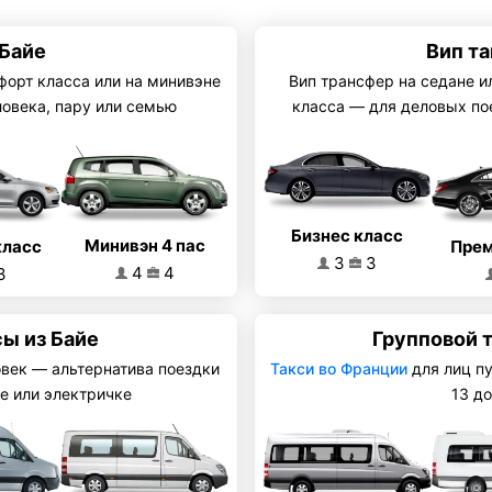
 Байе
Вип та
форт класса или на минивэне
Вип трансфер на седане и
ловека, пару или семью
класса — для деловых по
Бизнес класс
Минивэн 4 пас
класс
Прем
3
3
4
4
3
ы из Байе
Групповой 
овек — альтернатива поездки
Такси во Франции
для лиц п
е или электричке
13 до