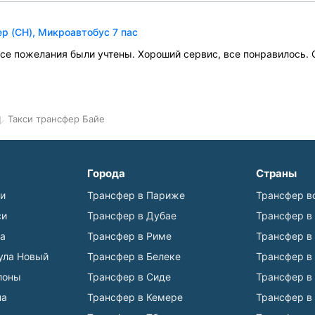
р (CH), Микроавтобус 7 пас
все пожелания были учтены. Хороший сервис, все понравилось. 
Такси трансфер Байе
Города
Страны
ьи
Трансфер в Париже
Трансфер в
си
Трансфер в Дубае
Трансфер в
а
Трансфер в Риме
Трансфер в
ула Новый
Трансфер в Белеке
Трансфер в
лоны
Трансфер в Сиде
Трансфер в
на
Трансфер в Кемере
Трансфер в