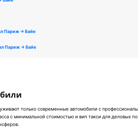
л Париж → Байе
л Париж → Байе
обили
луживают только современные автомобили с профессионал
ласса с минимальной стоимостью и вип такси для деловых п
нсферов.