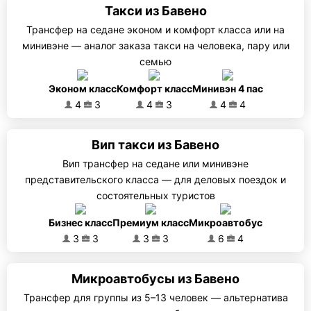
Такси из Бавено
Трансфер на седане эконом и комфорт класса или на
минивэне — аналог заказа такси на человека, пару или
семью
Эконом класс
Комфорт класс
Минивэн 4 пас
4
3
4
3
4
4
Вип такси из Бавено
Вип трансфер на седане или минивэне
представительского класса — для деловых поездок и
состоятельных туристов
Бизнес класс
Премиум класс
Микроавтобус
3
3
3
3
6
4
Микроавтобусы из Бавено
Трансфер для группы из 5–13 человек — альтернатива