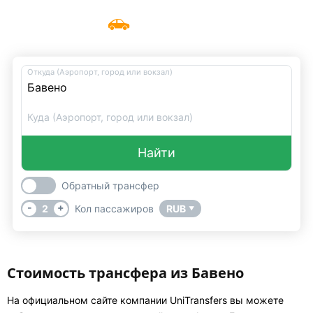
Такси Бавено
Меню
UniTransfers
Откуда (Аэропорт, город или вокзал)
Куда (Аэропорт, город или вокзал)
Найти
Обратный трансфер
-
+
2
Кол пассажиров
RUB
▼
Стоимость трансфера из Бавено
На официальном сайте компании UniTransfers вы можете