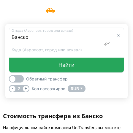
Такси Банско
Меню
UniTransfers
Откуда (Аэропорт, город или вокзал)
Куда (Аэропорт, город или вокзал)
Найти
Обратный трансфер
-
+
2
Кол пассажиров
RUB
▼
Стоимость трансфера из Банско
На официальном сайте компании UniTransfers вы можете