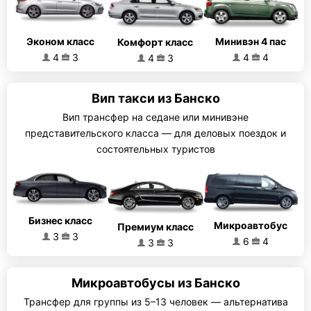
Эконом класс
Минивэн 4 пас
Комфорт класс
4
3
4
4
4
3
Вип такси из Банско
Вип трансфер на седане или минивэне
представительского класса — для деловых поездок и
состоятельных туристов
Бизнес класс
Микроавтобус
Премиум класс
3
3
6
4
3
3
Микроавтобусы из Банско
Трансфер для группы из 5–13 человек — альтернатива