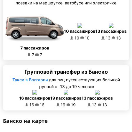
поездки на маршрутке, автобусе или электричке
10 пассажиров
13 пассажиров
10
10
13
13
7 пассажиров
7
7
Групповой трансфер из Банско
Такси в Болгарии
для лиц путешествующих большой
группой от 13 до 19 человек
16 пассажиров
19 пассажиров
13 пассажиров
16
16
19
19
13
13
Банско на карте