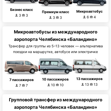
Бизнес класс
Микроавтобус
Премиум класс
3
3
6
4
3
3
Микроавтобусы из международного
аэропорта Челябинска «Баландино»
Трансфер для группы из 5–13 человек — альтернатива
поездки на маршрутке, автобусе или электричке
13 пассажиров
10 пассажиров
7 пассажиров
13
13
10
10
7
7
Групповой трансфер из международного
аэропорта Челябинска «Баландино»