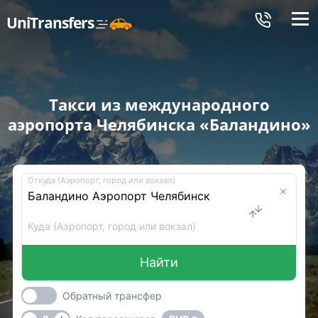
Меню
UniTransfers
Такси из международного
аэропорта Челябинска «Баландино»
Откуда (Аэропорт, город или вокзал)
Куда (Аэропорт, город или вокзал)
Найти
Обратный трансфер
-
+