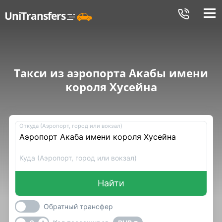
Меню
UniTransfers
Такси из аэропорта Акабы имени
короля Хусейна
Откуда (Аэропорт, город или вокзал)
Куда (Аэропорт, город или вокзал)
Найти
Обратный трансфер
-
+