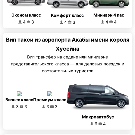
Эконом класс
Минивэн 4 пас
Комфорт класс
4
3
4
4
4
3
Вип такси из аэропорта Акабы имени короля
Хусейна
Вип трансфер на седане или минивэне
представительского класса — для деловых поездок и
состоятельных туристов
Бизнес класс
Премиум класс
3
3
3
3
Микроавтобус
6
4