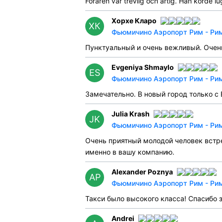
Föraren var trevlig och artig. Han körde lu
Хорхе Кларо
ХК
Фьюмичино Аэропорт Рим - Рим
Пунктуальный и очень вежливый. Очен
Evgeniya Shmaylo
ES
Фьюмичино Аэропорт Рим - Рим 
Замечательно. В новый город только с 
Julia Krash
JK
Фьюмичино Аэропорт Рим - Рим 
Очень приятный молодой человек встре
именно в вашу компанию.
Alexander Poznya
AP
Фьюмичино Аэропорт Рим - Рим 
Такси было высокого класса! Спасибо з
Andrei