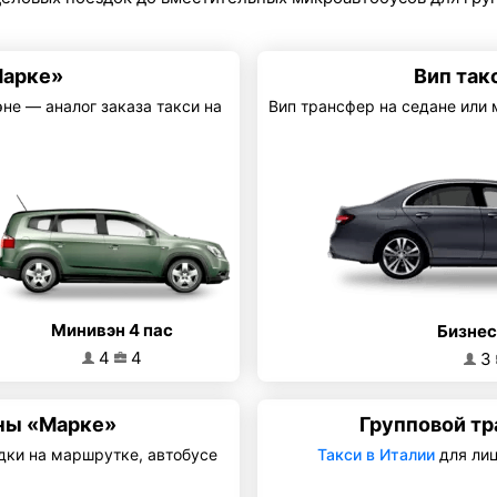
Марке»
Вип так
не — аналог заказа такси на
Вип трансфер на седане или
Минивэн 4 пас
Бизнес
4
4
3
ны «Марке»
Групповой тр
дки на маршрутке, автобусе
Такси в Италии
для лиц