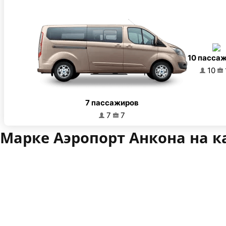
10 пасса
10
7 пассажиров
7
7
Марке Аэропорт Анкона на к