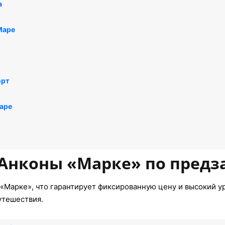
а
Маре
орт
аре
 Анконы «Марке» по предз
«Марке», что гарантирует фиксированную цену и высокий ур
утешествия.