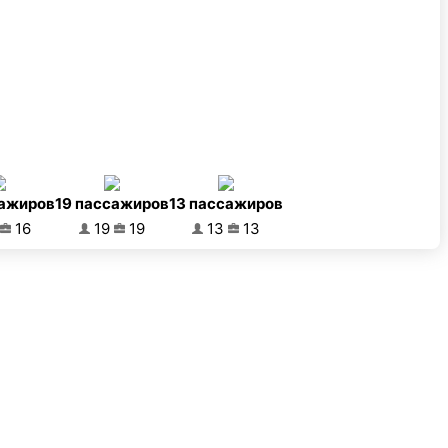
сажиров
19 пассажиров
13 пассажиров
16
19
19
13
13