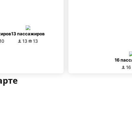
жиров
13 пассажиров
10
13
13
16 пас
16
арте