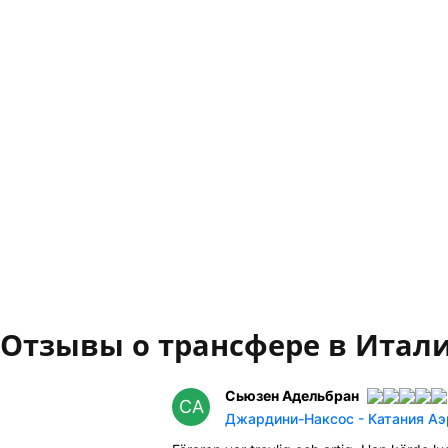
Отзывы о трансфере в Итал
Сьюзен Адельбран
СА
Джардини-Наксос - Катания Аэр