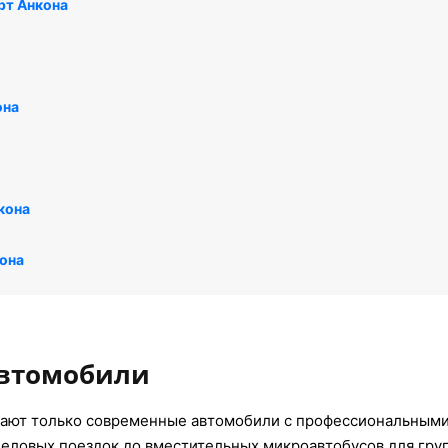
рт Анкона
она
кона
она
автомобили
ают только современные автомобили с профессиональными 
деловых поездок до вместительных микроавтобусов для гру