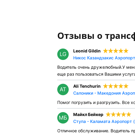
Отзывы о транс
Leonid Gildin
LG
Никос Казандзакис Аэропорт 
Водитель очень дружелюбный.У меня
еще раз пользоваться Вашими услуг
Ali Tenchurin
AT
Салоники - Македония Аэроп
Помог погрузить и разгрузить. Все х
Майкл Бейкер
МБ
Ступа - Каламата Аэропорт (
Отличное обслуживание. Водитель пр