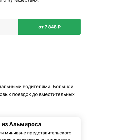
от 7 848 ₽
нальными водителями. Большой
ловых поездок до вместительных
и из Альмироса
ли минивэне представительского
ездок и состоятельных туристов