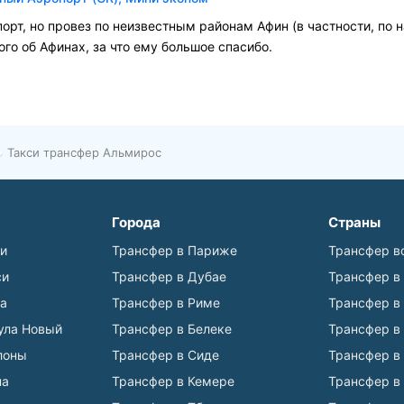
порт, но провез по неизвестным районам Афин (в частности, по
го об Афинах, за что ему большое спасибо.
Такси трансфер Альмирос
Города
Страны
ьи
Трансфер в Париже
Трансфер в
си
Трансфер в Дубае
Трансфер в
а
Трансфер в Риме
Трансфер в
ула Новый
Трансфер в Белеке
Трансфер в
лоны
Трансфер в Сиде
Трансфер в
на
Трансфер в Кемере
Трансфер в