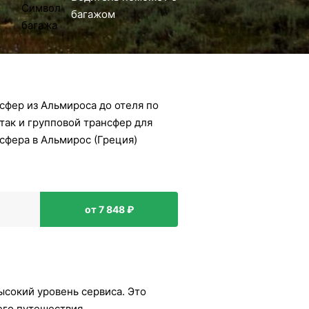
багажом
сфер из Альмироса до отеля по
так и групповой трансфер для
сфера в Альмирос (Греция)
от 7 848 ₽
ысокий уровень сервиса. Это
его путешествия.