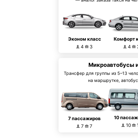
Эконом класс
Комфорт 
4
3
4
Микроавтобусы 
Трансфер для группы из 5–13 чел
на маршрутке, автобус
10 пасса
7 пассажиров
10
7
7