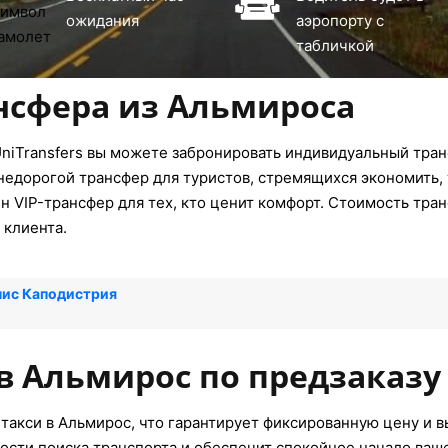
ожидания
аэропорту с
табличкой
нсфера из Альмироса
niTransfers вы можете забронировать индивидуальный тран
недорогой трансфер для туристов, стремящихся экономить, 
 VIP-трансфер для тех, кто ценит комфорт. Стоимость тран
 клиента.
нис Каподистрия
в Альмирос по предзаказу
такси в Альмирос, что гарантирует фиксированную цену и в
ости поиска транспорта и обеспечит спокойное начало ваш