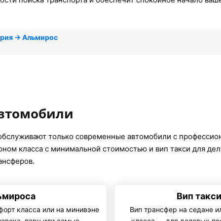
трия → Альмирос
автомобили
обслуживают только современные автомобили с профессио
коном класса с минимальной стоимостью и вип такси для де
ансферов.
ьмироса
Вип такс
форт класса или на минивэне
Вип трансфер на седане и
ловека, пару или семью
класса — для деловых по