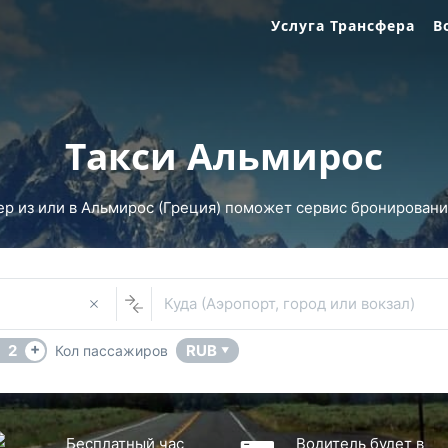
Услуга Трансфера
В
Такси Альмирос
р из или в Альмирос (Греция) поможет сервис бронирования 
Куда (Аэропорт, город или вокзал)
+
2
RUB
Кол пассажиров
▼
Бесплатный час
Водитель будет в