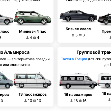
Бизнес класс
Минивэн 4 пас
класс
Прем
3
3
4
4
3
из Альмироса
Групповой тра
овек — альтернатива поездки
Такси в Греции
для лиц путе
е или электричке
до 
19 п
13 пассажиров
16 пассажиров
жиров
13
13
16
16
10