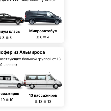
Микроавтобус
иум класс
6
4
3
3
нсфер из Альмироса
шествующих большой группой от 13
19 человек
ассажиров
13 пассажиров
19
19
13
13