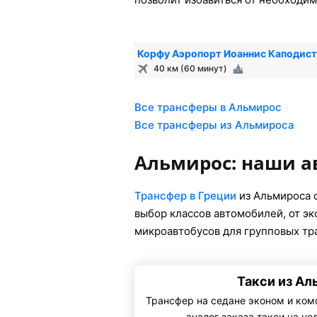
Корфу Аэропорт Иоаннис Каподис
40 км (60 минут)
Все трансферы в Альмирос
Все трансферы из Альмироса
Альмирос: наши 
Трансфер в Греции
из Альмироса 
выбор классов автомобилей, от э
микроавтобусов для групповых тр
Такси из Ал
Трансфер на седане эконом и ком
— аналог заказа такси на че