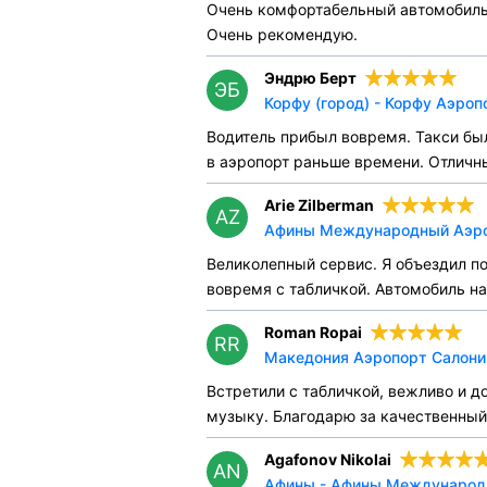
Очень комфортабельный автомобиль 
Очень рекомендую.
Эндрю Берт
ЭБ
Корфу (город) - Корфу Аэроп
Водитель прибыл вовремя. Такси бы
в аэропорт раньше времени. Отличн
Arie Zilberman
AZ
Афины Международный Аэроп
Великолепный сервис. Я объездил по
вовремя с табличкой. Автомобиль на
Roman Ropai
RR
Македония Аэропорт Салоник
Встретили с табличкой, вежливо и д
музыку. Благодарю за качественный
Agafonov Nikolai
AN
Афины - Афины Международн