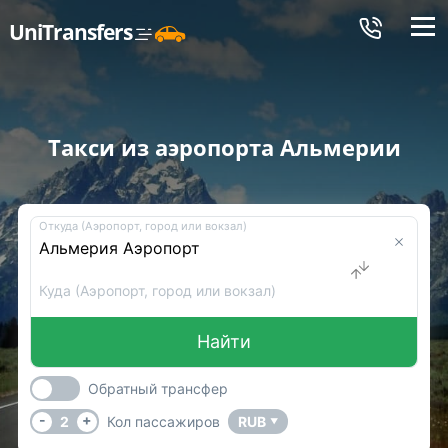
Меню
UniTransfers
Такси из аэропорта Альмерии
Откуда (Аэропорт, город или вокзал)
Куда (Аэропорт, город или вокзал)
Найти
Обратный трансфер
-
+
2
Кол пассажиров
RUB
▼