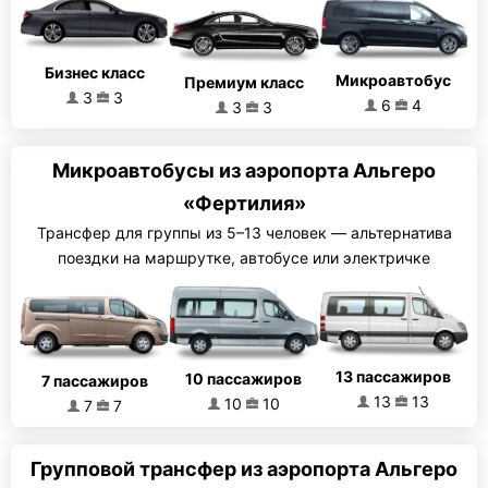
Бизнес класс
Микроавтобус
Премиум класс
3
3
6
4
3
3
Микроавтобусы из аэропорта Альгеро
«Фертилия»
Трансфер для группы из 5–13 человек — альтернатива
поездки на маршрутке, автобусе или электричке
13 пассажиров
10 пассажиров
7 пассажиров
13
13
10
10
7
7
Групповой трансфер из аэропорта Альгеро