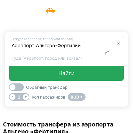
Такси из аэропорта Альгеро
Меню
UniTransfers
«Фертилия»
Откуда (Аэропорт, город или вокзал)
Куда (Аэропорт, город или вокзал)
Найти
Обратный трансфер
-
+
2
Кол пассажиров
RUB
▼
Стоимость трансфера из аэропорта
Альгеро «Фертилия»