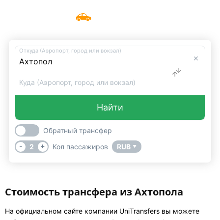
Такси Ахтопол
Меню
UniTransfers
Откуда (Аэропорт, город или вокзал)
Куда (Аэропорт, город или вокзал)
Найти
Обратный трансфер
-
+
2
Кол пассажиров
RUB
▼
Стоимость трансфера из Ахтопола
На официальном сайте компании UniTransfers вы можете