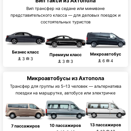
Вип такси из Ахтопола
Вип трансфер на седане или минивэне
представительского класса — для деловых поездок и
состоятельных туристов
Бизнес класс
Микроавтобус
Премиум класс
3
3
6
4
3
3
Микроавтобусы из Ахтопола
Трансфер для группы из 5–13 человек — альтернатива
поездки на маршрутке, автобусе или электричке
13 пассажиров
10 пассажиров
7 пассажиров