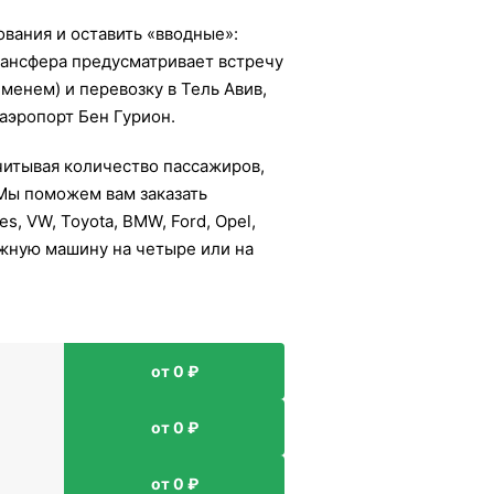
ования и оставить «вводные»:
 трансфера предусматривает встречу
менем) и перевозку в Тель Авив,
 аэропорт Бен Гурион.
читывая количество пассажиров,
 Мы поможем вам заказать
, VW, Toyota, BMW, Ford, Opel,
ежную машину на четыре или на
от 0 ₽
от 0 ₽
от 0 ₽