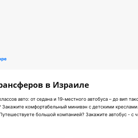
оре
рансферов в Израиле
1 классов авто: от седана и 19-местного автобуса – до вип та
? Закажите комфортабельный минивэн с детскими креслами
 Путешествуете большой компанией? Закажите автобус - с ч