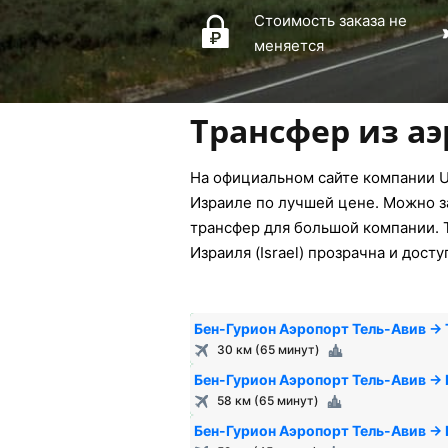
Стоимость заказа не
меняется
Трансфер из а
На официальном сайте компании U
Израиле по лучшей цене. Можно за
трансфер для большой компании. Т
Израиля (Israel) прозрачна и дост
Бен-Гурион Аэропорт Тель-Авив → 
30 км (65 минут)
Бен-Гурион Аэропорт Тель-Авив →
58 км (65 минут)
Бен-Гурион Аэропорт Тель-Авив →