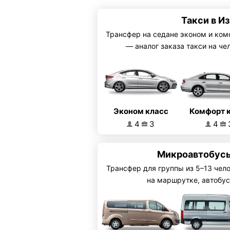
Такси в И
Трансфер на седане эконом и ком
— аналог заказа такси на че
Эконом класс
Комфорт 
4
3
4
Микроавтобусы
Трансфер для группы из 5–13 чел
на маршрутке, автобус