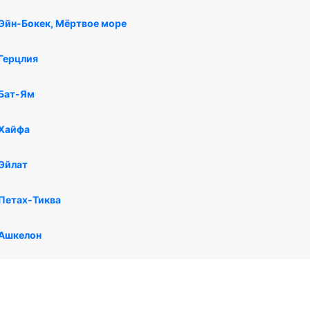
 Эйн-Бокек, Мёртвое море
Герцлия
 Бат-Ям
 Хайфа
 Эйлат
 Петах-Тиква
 Ашкелон