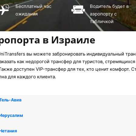
Бесплатный час
Водитель будет в
ожидания
аэропорту с
табличкой
эропорта в Израиле
niTransfers вы можете забронировать индивидуальный транс
казать как недорогой трансфер для туристов, стремящихся 
акже доступен VIP-трансфер для тех, кто ценит комфорт. С
упна для каждого клиента.
Тель-Авив
 Иерусалим
 Нетания