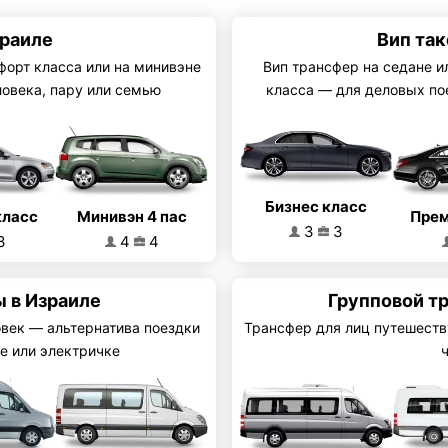
зраиле
Вип так
форт класса или на минивэне
Вип трансфер на седане и
ловека, пару или семью
класса — для деловых по
Бизнес класс
Минивэн 4 пас
класс
Прем
3
3
4
4
3
 в Израиле
Групповой т
овек — альтернатива поездки
Трансфер для лиц путешеств
е или электричке