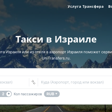
Услуга Трансфера
В
Такси в Израиле
рта Израиля или из отеля в аэропорт Израиля поможет серв
UniTransfers.ru.
вокзал)
Куда (Аэропорт, город или вокзал)
+
2
RUB
Кол пассажиров
▼