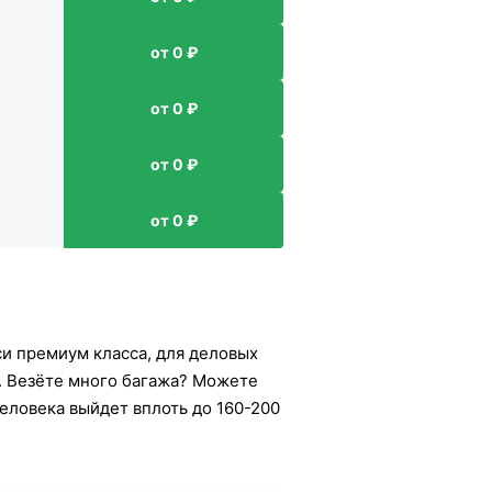
от 0 ₽
от 0 ₽
от 0 ₽
от 0 ₽
кси премиум класса, для деловых
. Везёте много багажа? Можете
еловека выйдет вплоть до 160-200