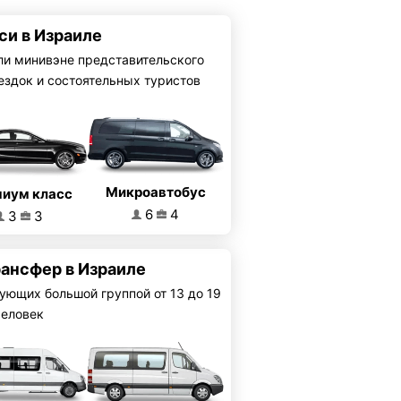
си в Израиле
ли минивэне представительского
ездок и состоятельных туристов
Микроавтобус
иум класс
6
4
3
3
рансфер в Израиле
ующих большой группой от 13 до 19
человек