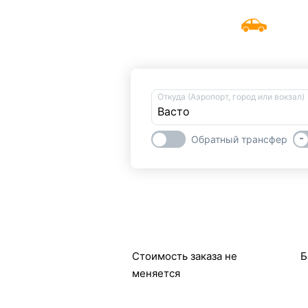
UniTransfers
Откуда (Аэропорт, город или вокзал)
-
Обратный трансфер
Стоимость заказа не
Б
меняется