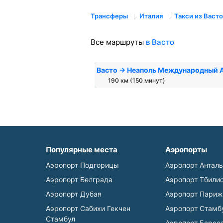
Трансферы
Италия
Такси из Васто
Все маршруты
в Васто
Васто → Неаполь Международный 
190 км (150 минут)
Популярные места
Аэропорты
Аэропорт Подгорицы
Аэропорт Антал
Аэропорт Белграда
Аэропорт Тбили
Аэропорт Дубая
Аэропорт Париж
Аэропорт Сабихи Гекчен
Аэропорт Стамб
Стамбул
Аэропорт Барсе