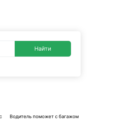
о
опросы и ответы
+7 (499) 38-08-368
Найти
с
Водитель поможет с багажом