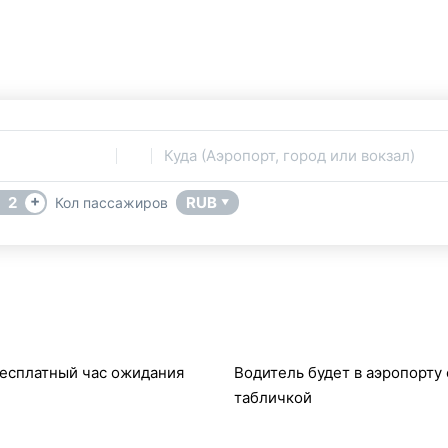
Все трансферы из Васт
Услуга Трансфера
В
Куда (Аэропорт, город или вокзал)
+
2
RUB
Кол пассажиров
▼
есплатный час ожидания
Водитель будет в аэропорту 
табличкой